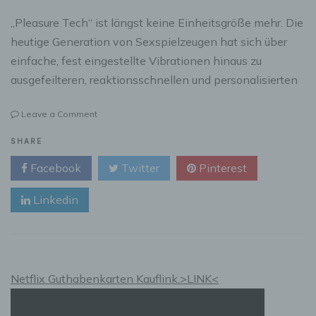
„Pleasure Tech“ ist längst keine Einheitsgröße mehr. Die
heutige Generation von Sexspielzeugen hat sich über
einfache, fest eingestellte Vibrationen hinaus zu
ausgefeilteren, reaktionsschnellen und personalisierten
on
Leave a Comment
Smarte
Toys
SHARE
für
Facebook
Twitter
Pinterest
mehr
Lust
Linkedin
und
Kontrolle:
Neue
Generation
vernetzter
Intimität
Netflix Guthabenkarten Kauflink.>LINK<