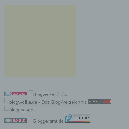
vorherzusagen.
f) Pseudonymisierung
Pseudonymisierung ist die Verarbeitung
personenbezogener Daten in einer Weise, auf
welche die personenbezogenen Daten ohne
Hinzuziehung zusätzlicher Informationen nicht
mehr einer spezifischen betroffenen Person
zugeordnet werden können, sofern diese
zusätzlichen Informationen gesondert
aufbewahrt werden und technischen und
organisatorischen Maßnahmen unterliegen,
die gewährleisten, dass die
personenbezogenen Daten nicht einer
identifizierten oder identifizierbaren
natürlichen Person zugewiesen werden.
g) Verantwortlicher oder für die
Verarbeitung Verantwortlicher