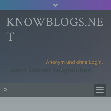
Skip
to
content
KNOWBLOGS.NE
T