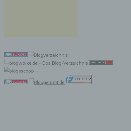
f) Pseudonymisierung
Pseudonymisierung ist die Verarbeitung
personenbezogener Daten in einer Weise, auf
welche die personenbezogenen Daten ohne
Hinzuziehung zusätzlicher Informationen nicht
mehr einer spezifischen betroffenen Person
zugeordnet werden können, sofern diese
zusätzlichen Informationen gesondert
aufbewahrt werden und technischen und
organisatorischen Maßnahmen unterliegen,
die gewährleisten, dass die
personenbezogenen Daten nicht einer
identifizierten oder identifizierbaren
natürlichen Person zugewiesen werden.
g) Verantwortlicher oder für die
Verarbeitung Verantwortlicher
Verantwortlicher oder für die Verarbeitung
Verantwortlicher ist die natürliche oder