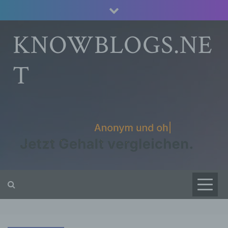
Skip
to
content
KNOWBLOGS.NE
T