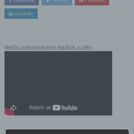
langfristig
vom
Linkedin
Kauf
einer
Pflegeimmobilie
Netflix Guthabenkarten Kauflink.>LINK<