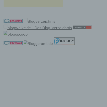
Pseudonymisierung ist die Verarbeitung
personenbezogener Daten in einer Weise, auf
welche die personenbezogenen Daten ohne
Hinzuziehung zusätzlicher Informationen nicht
mehr einer spezifischen betroffenen Person
zugeordnet werden können, sofern diese
zusätzlichen Informationen gesondert
aufbewahrt werden und technischen und
organisatorischen Maßnahmen unterliegen,
die gewährleisten, dass die
personenbezogenen Daten nicht einer
identifizierten oder identifizierbaren
natürlichen Person zugewiesen werden.
g) Verantwortlicher oder für die
Verarbeitung Verantwortlicher
Verantwortlicher oder für die Verarbeitung
Verantwortlicher ist die natürliche oder
juristische Person, Behörde, Einrichtung oder
andere Stelle, die allein oder gemeinsam mit