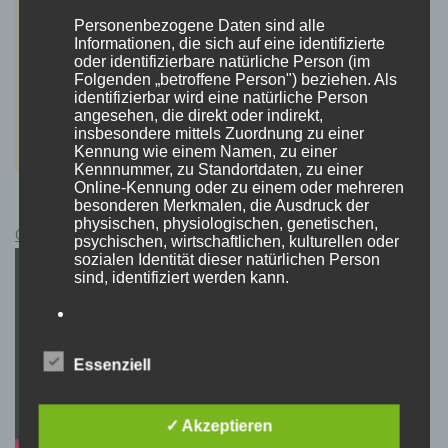
Personenbezogene Daten sind alle
Informationen, die sich auf eine identifizierte
oder identifizierbare natürliche Person (im
Folgenden „betroffene Person") beziehen. Als
identifizierbar wird eine natürliche Person
angesehen, die direkt oder indirekt,
insbesondere mittels Zuordnung zu einer
Kennung wie einem Namen, zu einer
Kennnummer, zu Standortdaten, zu einer
Online-Kennung oder zu einem oder mehreren
besonderen Merkmalen, die Ausdruck der
physischen, physiologischen, genetischen,
Cyberpunk 2077 Kauflink.>LINK<
psychischen, wirtschaftlichen, kulturellen oder
sozialen Identität dieser natürlichen Person
sind, identifiziert werden kann.
b) betroffene Person
Essenziell
Betroffene Person ist jede identifizierte oder
identifizierbare natürliche Person, deren
personenbezogene Daten von dem für die
✓ Akzeptieren
Verarbeitung Verantwortlichen verarbeitet