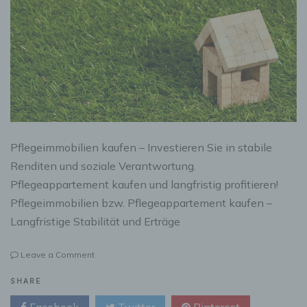
Pflegeimmobilien kaufen – Investieren Sie in stabile
Renditen und soziale Verantwortung.
Pflegeappartement kaufen und langfristig profitieren!
Pflegeimmobilien bzw. Pflegeappartement kaufen –
Langfristige Stabilität und Erträge
on
Leave a Comment
So
profitieren
SHARE
Sie
Facebook
Twitter
Pinterest