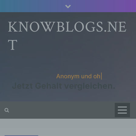
Skip
to
content
KNOWBLOGS.NE
T