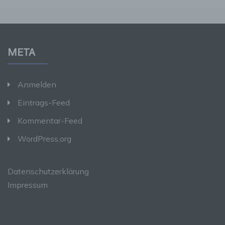
anderen über die Zwecke und Mittel der
Verarbeitung von personenbezogenen Daten
entscheidet. Sind die Zwecke und Mittel dieser
Verarbeitung durch das Unionsrecht oder das
Recht der Mitgliedstaaten vorgegeben, so
kann der Verantwortliche beziehungsweise
META
können die bestimmten Kriterien seiner
Benennung nach dem Unionsrecht oder dem
Recht der Mitgliedstaaten vorgesehen werden.
Anmelden
Eintrags-Feed
h) Auftragsverarbeiter
Kommentar-Feed
Auftragsverarbeiter ist eine natürliche oder
WordPress.org
juristische Person, Behörde, Einrichtung oder
andere Stelle, die personenbezogene Daten
im Auftrag des Verantwortlichen verarbeitet.
Datenschutzerklärung
Impressum
i) Empfänger
Empfänger ist eine natürliche oder juristische
Person, Behörde, Einrichtung oder andere