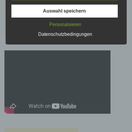
psychischen, wirtschaftlichen, kulturellen oder
sozialen Identität dieser natürlichen Person
sind, identifiziert werden kann.
Auswahl speichern
Personalsieren
b) betroffene Person
Datenschutzbedingungen
Betroffene Person ist jede identifizierte oder
identifizierbare natürliche Person, deren
personenbezogene Daten von dem für die
Verarbeitung Verantwortlichen verarbeitet
werden.
c) Verarbeitung
Verarbeitung ist jeder mit oder ohne Hilfe
automatisierter Verfahren ausgeführte Vorgang
oder jede solche Vorgangsreihe im
Zusammenhang mit personenbezogenen
Daten wie das Erheben, das Erfassen, die
Organisation, das Ordnen, die Speicherung,
die Anpassung oder Veränderung, das