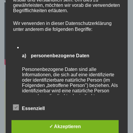
gewährleisten, möchten wir vorab die verwendeten
Begrifflichkeiten erläutern.
Wir verwenden in dieser Datenschutzerklärung
unter anderem die folgenden Begriffe:
a) personenbezogene Daten
Personenbezogene Daten sind alle
Informationen, die sich auf eine identifizierte
oder identifizierbare natürliche Person (im
Folgenden „betroffene Person") beziehen. Als
identifizierbar wird eine natürliche Person
angesehen, die direkt oder indirekt,
insbesondere mittels Zuordnung zu einer
Kennung wie einem Namen, zu einer
Essenziell
Kennnummer, zu Standortdaten, zu einer
Online-Kennung oder zu einem oder mehreren
besonderen Merkmalen, die Ausdruck der
✓ Akzeptieren
physischen, physiologischen, genetischen,