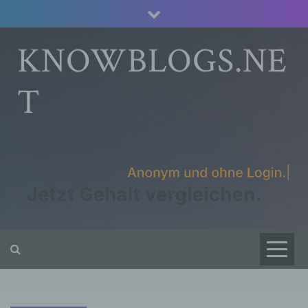
Skip
to
content
KNOWBLOGS.NE
T