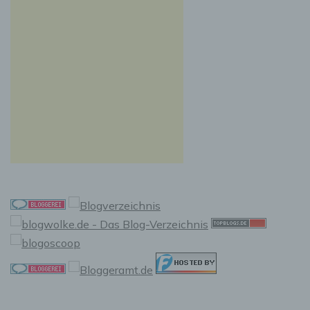
Auslesen, das Abfragen, die Verwendung, die
Offenlegung durch Übermittlung, Verbreitung
oder eine andere Form der Bereitstellung, den
Abgleich oder die Verknüpfung, die
Einschränkung, das Löschen oder die
Vernichtung.
d) Einschränkung der Verarbeitung
Einschränkung der Verarbeitung ist die
Markierung gespeicherter personenbezogener
Daten mit dem Ziel, ihre künftige Verarbeitung
einzuschränken.
e) Profiling
Profiling ist jede Art der automatisierten
Verarbeitung personenbezogener Daten, die
darin besteht, dass diese personenbezogenen
Daten verwendet werden, um bestimmte
persönliche Aspekte, die sich auf eine