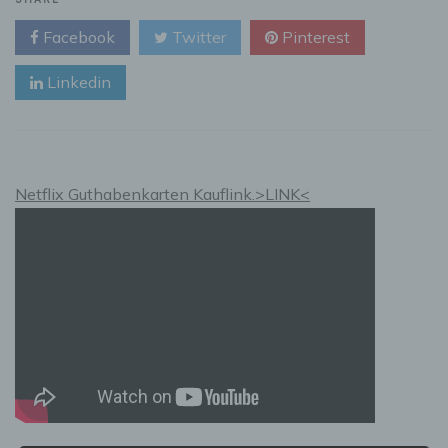
531
Facebook
Twitter
Pinterest
Gaming
Headset
Linkedin
im
Test
Netflix Guthabenkarten Kauflink.>LINK<