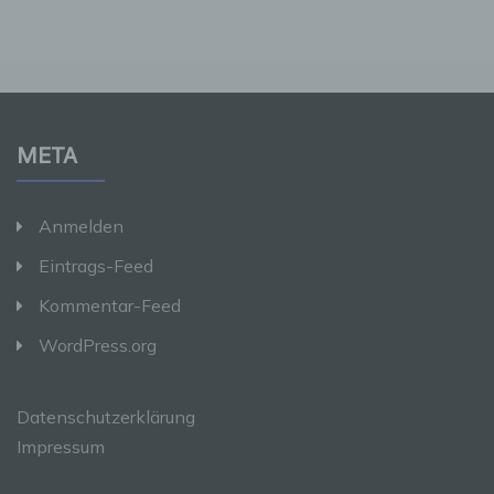
andere Stelle, die allein oder gemeinsam mit
anderen über die Zwecke und Mittel der
Verarbeitung von personenbezogenen Daten
entscheidet. Sind die Zwecke und Mittel dieser
Verarbeitung durch das Unionsrecht oder das
Recht der Mitgliedstaaten vorgegeben, so
kann der Verantwortliche beziehungsweise
können die bestimmten Kriterien seiner
META
Benennung nach dem Unionsrecht oder dem
Recht der Mitgliedstaaten vorgesehen werden.
Anmelden
h) Auftragsverarbeiter
Eintrags-Feed
Kommentar-Feed
Auftragsverarbeiter ist eine natürliche oder
juristische Person, Behörde, Einrichtung oder
WordPress.org
andere Stelle, die personenbezogene Daten
im Auftrag des Verantwortlichen verarbeitet.
Datenschutzerklärung
i) Empfänger
Impressum
Empfänger ist eine natürliche oder juristische