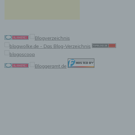
f) Pseudonymisierung
Pseudonymisierung ist die Verarbeitung
personenbezogener Daten in einer Weise, auf
welche die personenbezogenen Daten ohne
Hinzuziehung zusätzlicher Informationen nicht
mehr einer spezifischen betroffenen Person
zugeordnet werden können, sofern diese
zusätzlichen Informationen gesondert
aufbewahrt werden und technischen und
organisatorischen Maßnahmen unterliegen,
die gewährleisten, dass die
personenbezogenen Daten nicht einer
identifizierten oder identifizierbaren
natürlichen Person zugewiesen werden.
g) Verantwortlicher oder für die
Verarbeitung Verantwortlicher
Verantwortlicher oder für die Verarbeitung
Verantwortlicher ist die natürliche oder
juristische Person, Behörde, Einrichtung oder