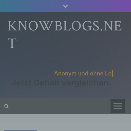
Skip
to
content
KNOWBLOGS.NE
T