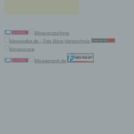
f) Pseudonymisierung
Pseudonymisierung ist die Verarbeitung
personenbezogener Daten in einer Weise, auf
welche die personenbezogenen Daten ohne
Hinzuziehung zusätzlicher Informationen nicht
mehr einer spezifischen betroffenen Person
zugeordnet werden können, sofern diese
zusätzlichen Informationen gesondert
aufbewahrt werden und technischen und
organisatorischen Maßnahmen unterliegen,
die gewährleisten, dass die
personenbezogenen Daten nicht einer
identifizierten oder identifizierbaren
natürlichen Person zugewiesen werden.
g) Verantwortlicher oder für die
Verarbeitung Verantwortlicher
Verantwortlicher oder für die Verarbeitung
Verantwortlicher ist die natürliche oder
juristische Person, Behörde, Einrichtung oder
andere Stelle, die allein oder gemeinsam mit