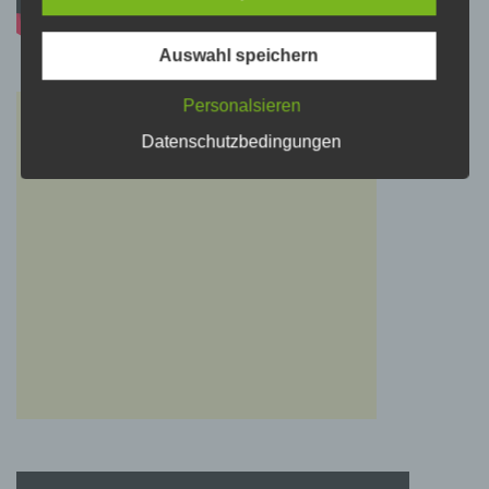
Verarbeitung Verantwortlichen verarbeitet
werden.
Auswahl speichern
c) Verarbeitung
Personalsieren
Verarbeitung ist jeder mit oder ohne Hilfe
Datenschutzbedingungen
automatisierter Verfahren ausgeführte Vorgang
oder jede solche Vorgangsreihe im
Zusammenhang mit personenbezogenen
Daten wie das Erheben, das Erfassen, die
Organisation, das Ordnen, die Speicherung,
die Anpassung oder Veränderung, das
Auslesen, das Abfragen, die Verwendung, die
Offenlegung durch Übermittlung, Verbreitung
oder eine andere Form der Bereitstellung, den
Abgleich oder die Verknüpfung, die
Einschränkung, das Löschen oder die
Vernichtung.
d) Einschränkung der Verarbeitung