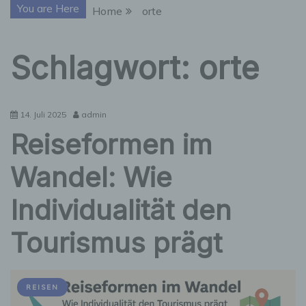
You are Here
Home
orte
Schlagwort:
orte
14. Juli 2025
admin
Reiseformen im
Wandel: Wie
Individualität den
Tourismus prägt
REISEN