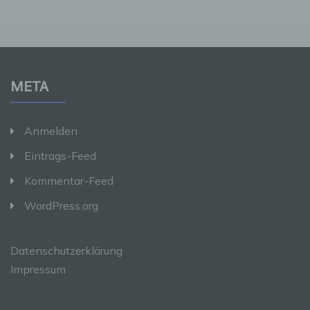
anderen über die Zwecke und Mittel der
Verarbeitung von personenbezogenen Daten
entscheidet. Sind die Zwecke und Mittel dieser
Verarbeitung durch das Unionsrecht oder das
Recht der Mitgliedstaaten vorgegeben, so
kann der Verantwortliche beziehungsweise
META
können die bestimmten Kriterien seiner
Benennung nach dem Unionsrecht oder dem
Recht der Mitgliedstaaten vorgesehen werden.
Anmelden
Eintrags-Feed
h) Auftragsverarbeiter
Kommentar-Feed
Auftragsverarbeiter ist eine natürliche oder
juristische Person, Behörde, Einrichtung oder
WordPress.org
andere Stelle, die personenbezogene Daten
im Auftrag des Verantwortlichen verarbeitet.
Datenschutzerklärung
Impressum
i) Empfänger
Empfänger ist eine natürliche oder juristische