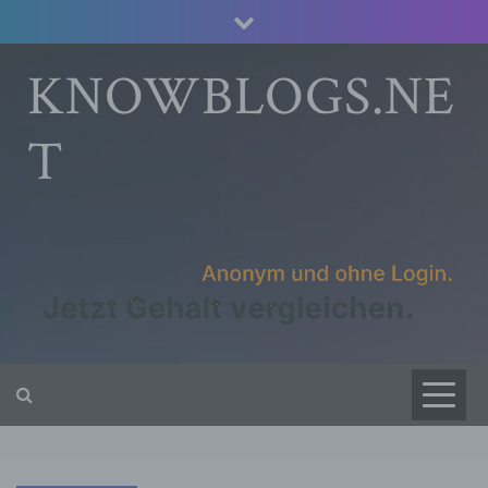
Skip
to
content
KNOWBLOGS.NE
T