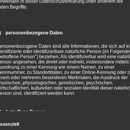
erwenden in dieser Datenschutzerklärung unter anderem die
Linkedin
nden Begriffe:
) personenbezogene Daten
 von Autos
ersonenbezogene Daten sind alle Informationen, die sich auf e
dentifizierte oder identifizierbare natürliche Person (im Folgend
betroffene Person") beziehen. Als identifizierbar wird eine natürl
erson angesehen, die direkt oder indirekt, insbesondere mittels
s kommt der Moment, in dem das Auto nicht mehr sicher
uordnung zu einer Kennung wie einem Namen, zu einer
ennnummer, zu Standortdaten, zu einer Online-Kennung oder 
inem oder mehreren besonderen Merkmalen, die Ausdruck der
hysischen, physiologischen, genetischen, psychischen,
irtschaftlichen, kulturellen oder sozialen Identität dieser natürli
erson sind, identifiziert werden kann.
Linkedin
) betroffene Person
ssenziell
etroffene Person ist jede identifizierte oder identifizierbare natür