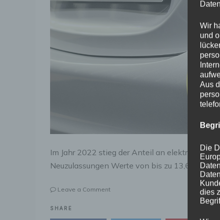
Daten
Wir h
und o
lücke
perso
Inter
aufwe
Aus d
perso
telef
Begr
Die D
Im Jahr 2022 stieg der Anteil an elektrisch be
Europ
Neuzulassungen Werte von bis zu 13,6%. Doc
Daten
Daten
Kunde
on
Leave a Comment
dies 
Elektroautos
Begrif
und
SHARE
Versicherungsschutz