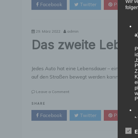
Wir v
Facebook
Twitter
Pinterest
–
folge
was
wirklich
wichtig
ist
29. März 2022
admin
a
Das zweite Leben
P
i
„
P
Jedes Auto hat eine Lebensdauer – eines Tage
Z
auf den Straßen bewegt werden kann. Ein
K
e
p
on
Leave a Comment
w
Das
P
zweite
SHARE
Leben
Facebook
Twitter
Pinterest
von
b
Autos
E
B