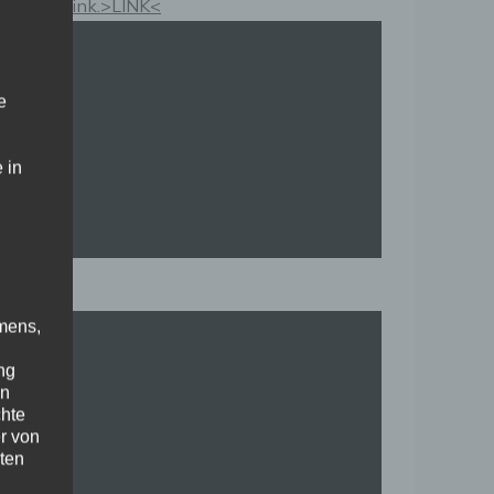
Kauflink.>LINK<
e
 in
mens,
ng
en
chte
r von
ten