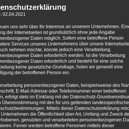
enschutzerklärung
: 02.04.2021
reuen uns sehr über Ihr Interesse an unserem Unternehmen. Ein
Versicherungsschutz –
ng der Internetseiten ist grundsätzlich ohne jede Angabe
nenbezogener Daten möglich. Sofern eine betroffene Person
g ist
dere Services unseres Unternehmens über unsere Internetseite
uch nehmen möchte, könnte jedoch eine Verarbeitung
nenbezogener Daten erforderlich werden. Ist die Verarbeitung
nenbezogener Daten erforderlich und besteht für eine solche
beitung keine gesetzliche Grundlage, holen wir generell eine
lligung der betroffenen Person ein.
erarbeitung personenbezogener Daten, beispielsweise des Na
nschrift, E-Mail-Adresse oder Telefonnummer einer betroffenen
n, erfolgt stets im Einklang mit der Datenschutz-Grundverordnu
n Übereinstimmung mit den für uns geltenden landesspezifisch
schutzbestimmungen. Mittels dieser Datenschutzerklärung mö
 Unternehmen die Öffentlichkeit über Art, Umfang und Zweck de
rhobenen, genutzten und verarbeiteten personenbezogenen Da
mieren. Ferner werden betroffene Personen mittels dieser