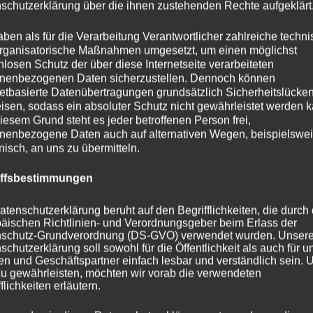
schutzerklärung über die ihnen zustehenden Rechte aufgeklärt
aben als für die Verarbeitung Verantwortlicher zahlreiche techn
rganisatorische Maßnahmen umgesetzt, um einen möglichst
nlosen Schutz der über diese Internetseite verarbeiteten
nenbezogenen Daten sicherzustellen. Dennoch können
netbasierte Datenübertragungen grundsätzlich Sicherheitslücke
isen, sodass ein absoluter Schutz nicht gewährleistet werden k
iesem Grund steht es jeder betroffenen Person frei,
nenbezogene Daten auch auf alternativen Wegen, beispielswe
onisch, an uns zu übermitteln.
iffsbestimmungen
atenschutzerklärung beruht auf den Begrifflichkeiten, die durch
triebenen Fahrzeugen auf 2,6% und erreichte bei
äischen Richtlinien- und Verordnungsgeber beim Erlass der
h trotz erhöhtem Umweltbewusstsein
schutz-Grundverordnung (DS-GVO) verwendet wurden. Unser
schutzerklärung soll sowohl für die Öffentlichkeit als auch für u
n und Geschäftspartner einfach lesbar und verständlich sein.
zu gewährleisten, möchten wir vorab die verwendeten
flichkeiten erläutern.