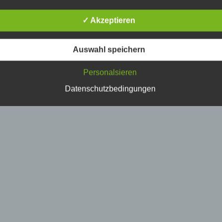
erson, deren personenbezogene Daten von dem für die Verarbe
erantwortlichen verarbeitet werden.
✓ Akzeptieren
) Verarbeitung
Auswahl speichern
erarbeitung ist jeder mit oder ohne Hilfe automatisierter Verfahr
Personalsieren
usgeführte Vorgang oder jede solche Vorgangsreihe im
usammenhang mit personenbezogenen Daten wie das Erheben
Datenschutzbedingungen
rfassen, die Organisation, das Ordnen, die Speicherung, die
npassung oder Veränderung, das Auslesen, das Abfragen, die
erwendung, die Offenlegung durch Übermittlung, Verbreitung o
ine andere Form der Bereitstellung, den Abgleich oder die
erknüpfung, die Einschränkung, das Löschen oder die Vernicht
) Einschränkung der Verarbeitung
inschränkung der Verarbeitung ist die Markierung gespeicherte
ersonenbezogener Daten mit dem Ziel, ihre künftige Verarbeitu
inzuschränken.