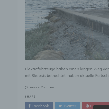
Elektrofahrzeuge haben einen langen Weg von
mit Skepsis betrachtet, haben aktuelle Fortsch
on
Leave a Comment
Innovation
auf
SHARE
kleinem
Facebook
Twitter
Pinterest
Raum: