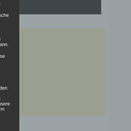
.
ische
n
ann.
ise
 den
e
nsere
 Um