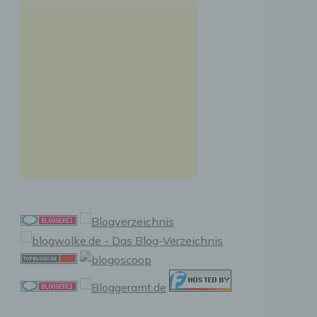
n, zu
ssen,
r
en in
ischen
sen