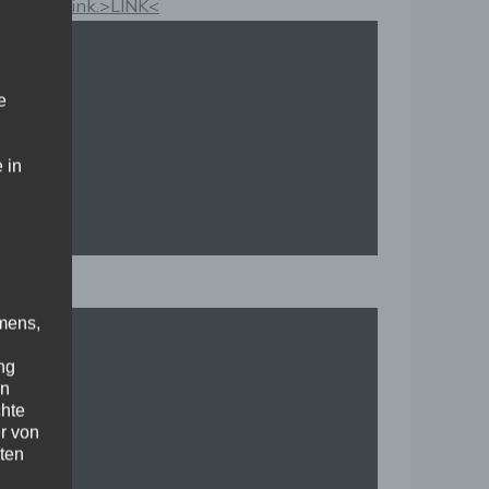
Kauflink.>LINK<
e
 in
mens,
ng
en
chte
r von
ten