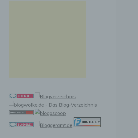
n, zu
ssen,
r
en in
ischen
sen