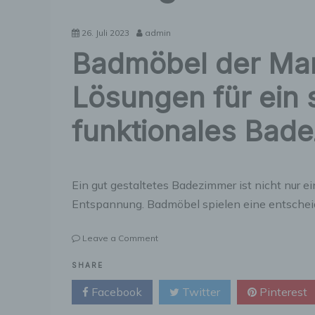
26. Juli 2023
admin
Badmöbel der Mar
Lösungen für ein s
funktionales Bad
Ein gut gestaltetes Badezimmer ist nicht nur ei
Entspannung. Badmöbel spielen eine entschei
on
Leave a Comment
Badmöbel
der
SHARE
Marke
Facebook
Twitter
Pinterest
Treos:
Kreative