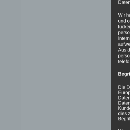
Daten
Wir h
und o
lücke
perso
Inter
aufwe
Aus d
perso
telef
Begr
Die D
Europ
Daten
Daten
Kunde
dies 
Begrif