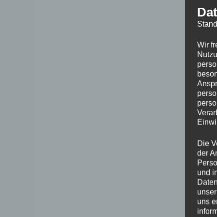
Dat
Stand
Wir f
Nutzu
perso
beson
Anspr
perso
perso
Verar
Einwi
Die V
der A
Perso
und i
Daten
unser
uns e
infor