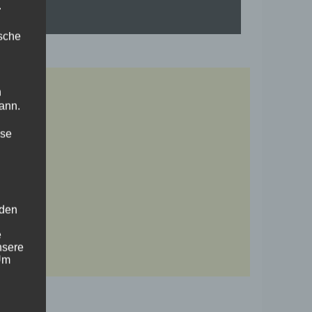
.
ische
n
ann.
ise
 den
e
nsere
 Um