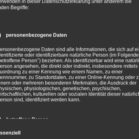
erwenden in dieser Datenschutzerklärung unter anderem die
nden Begriffe:
) personenbezogene Daten
ersonenbezogene Daten sind alle Informationen, die sich auf e
dentifizierte oder identifizierbare natürliche Person (im Folgend
betroffene Person") beziehen. Als identifizierbar wird eine natürl
erson angesehen, die direkt oder indirekt, insbesondere mittels
uordnung zu einer Kennung wie einem Namen, zu einer
ennnummer, zu Standortdaten, zu einer Online-Kennung oder 
inem oder mehreren besonderen Merkmalen, die Ausdruck der
hysischen, physiologischen, genetischen, psychischen,
irtschaftlichen, kulturellen oder sozialen Identität dieser natürli
erson sind, identifiziert werden kann.
) betroffene Person
ssenziell
etroffene Person ist jede identifizierte oder identifizierbare natür