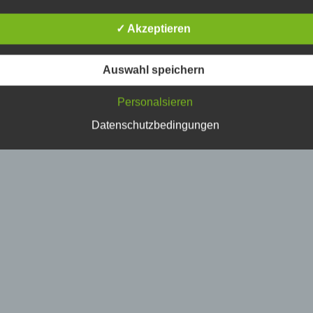
erson, deren personenbezogene Daten von dem für die Verarbe
erantwortlichen verarbeitet werden.
✓ Akzeptieren
) Verarbeitung
Auswahl speichern
erarbeitung ist jeder mit oder ohne Hilfe automatisierter Verfahr
Personalsieren
usgeführte Vorgang oder jede solche Vorgangsreihe im
usammenhang mit personenbezogenen Daten wie das Erheben
Datenschutzbedingungen
rfassen, die Organisation, das Ordnen, die Speicherung, die
npassung oder Veränderung, das Auslesen, das Abfragen, die
erwendung, die Offenlegung durch Übermittlung, Verbreitung o
ine andere Form der Bereitstellung, den Abgleich oder die
erknüpfung, die Einschränkung, das Löschen oder die Vernicht
) Einschränkung der Verarbeitung
inschränkung der Verarbeitung ist die Markierung gespeicherte
ersonenbezogener Daten mit dem Ziel, ihre künftige Verarbeitu
inzuschränken.