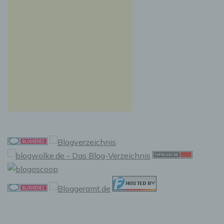
f) Pseudonymisierung
Pseudonymisierung ist die Verarbeitung
personenbezogener Daten in einer Weise, auf
welche die personenbezogenen Daten ohne
Hinzuziehung zusätzlicher Informationen nicht
mehr einer spezifischen betroffenen Person
zugeordnet werden können, sofern diese
zusätzlichen Informationen gesondert
aufbewahrt werden und technischen und
organisatorischen Maßnahmen unterliegen,
die gewährleisten, dass die
personenbezogenen Daten nicht einer
identifizierten oder identifizierbaren
natürlichen Person zugewiesen werden.
g) Verantwortlicher oder für die
Verarbeitung Verantwortlicher