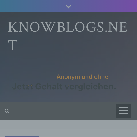
Skip
to
content
KNOWBLOGS.NE
T