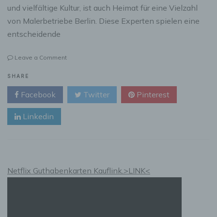
und vielfältige Kultur, ist auch Heimat für eine Vielzahl
von Malerbetriebe Berlin. Diese Experten spielen eine
entscheidende
on
Leave a Comment
Malerbetriebe
Berlin
SHARE
und
Facebook
Twitter
Pinterest
Fassadensanierung
Berlin:
Linkedin
Eine
umfassende
Anleitung
Netflix Guthabenkarten Kauflink.>LINK<