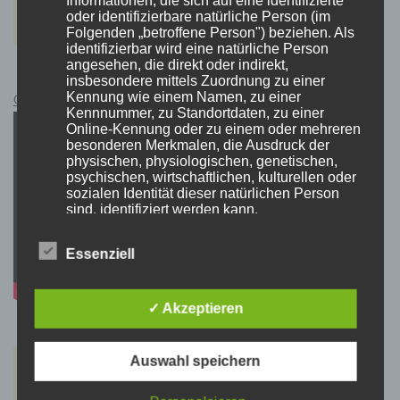
Informationen, die sich auf eine identifizierte
oder identifizierbare natürliche Person (im
Folgenden „betroffene Person") beziehen. Als
identifizierbar wird eine natürliche Person
angesehen, die direkt oder indirekt,
insbesondere mittels Zuordnung zu einer
Kennung wie einem Namen, zu einer
Cyberpunk 2077 Kauflink.>LINK<
Kennnummer, zu Standortdaten, zu einer
Online-Kennung oder zu einem oder mehreren
besonderen Merkmalen, die Ausdruck der
physischen, physiologischen, genetischen,
psychischen, wirtschaftlichen, kulturellen oder
sozialen Identität dieser natürlichen Person
sind, identifiziert werden kann.
Essenziell
b) betroffene Person
Betroffene Person ist jede identifizierte oder
✓ Akzeptieren
identifizierbare natürliche Person, deren
personenbezogene Daten von dem für die
Verarbeitung Verantwortlichen verarbeitet
Auswahl speichern
werden.