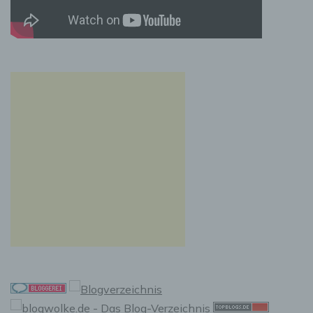
einzuschränken.
e) Profiling
Profiling ist jede Art der automatisierten
Verarbeitung personenbezogener Daten, die
darin besteht, dass diese personenbezogenen
Daten verwendet werden, um bestimmte
persönliche Aspekte, die sich auf eine
natürliche Person beziehen, zu bewerten,
insbesondere, um Aspekte bezüglich
Arbeitsleistung, wirtschaftlicher Lage,
Gesundheit, persönlicher Vorlieben,
Interessen, Zuverlässigkeit, Verhalten,
Aufenthaltsort oder Ortswechsel dieser
natürlichen Person zu analysieren oder
vorherzusagen.
f) Pseudonymisierung
Pseudonymisierung ist die Verarbeitung