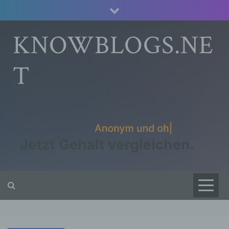
Skip
to
content
KNOWBLOGS.NE
T