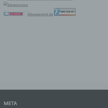
personenbezogener Daten in einer Weise, auf
welche die personenbezogenen Daten ohne
Hinzuziehung zusätzlicher Informationen nicht
mehr einer spezifischen betroffenen Person
zugeordnet werden können, sofern diese
zusätzlichen Informationen gesondert
aufbewahrt werden und technischen und
organisatorischen Maßnahmen unterliegen,
die gewährleisten, dass die
personenbezogenen Daten nicht einer
identifizierten oder identifizierbaren
natürlichen Person zugewiesen werden.
g) Verantwortlicher oder für die
Verarbeitung Verantwortlicher
Verantwortlicher oder für die Verarbeitung
Verantwortlicher ist die natürliche oder
juristische Person, Behörde, Einrichtung oder
andere Stelle, die allein oder gemeinsam mit
anderen über die Zwecke und Mittel der
META
Verarbeitung von personenbezogenen Daten