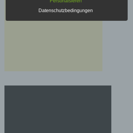
Personalsieren
c) Verarbeitung
Datenschutzbedingungen
Verarbeitung ist jeder mit oder ohne Hilfe
automatisierter Verfahren ausgeführte Vorgang
oder jede solche Vorgangsreihe im
Zusammenhang mit personenbezogenen
Daten wie das Erheben, das Erfassen, die
Organisation, das Ordnen, die Speicherung,
die Anpassung oder Veränderung, das
Auslesen, das Abfragen, die Verwendung, die
Offenlegung durch Übermittlung, Verbreitung
oder eine andere Form der Bereitstellung, den
Abgleich oder die Verknüpfung, die
Einschränkung, das Löschen oder die
Vernichtung.
d) Einschränkung der Verarbeitung
Einschränkung der Verarbeitung ist die
Markierung gespeicherter personenbezogener
Daten mit dem Ziel, ihre künftige Verarbeitung