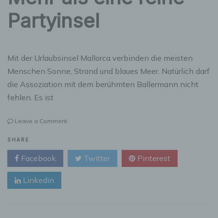
Partyinsel
Mit der Urlaubsinsel Mallorca verbinden die meisten
Menschen Sonne, Strand und blaues Meer. Natürlich darf
die Assoziation mit dem berühmten Ballermann nicht
fehlen. Es ist
on
Leave a Comment
Trauminsel
Mallorca
SHARE
–
Facebook
Twitter
Pinterest
Mehr
als
Linkedin
eine
reine
Partyinsel