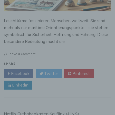
Leuchttürme faszinieren Menschen weltweit. Sie sind
mehr als nur maritime Orientierungspunkte – sie stehen
symbolisch für Sicherheit, Hoffnung und Führung. Diese
besondere Bedeutung macht sie
on
Leave a Comment
Geschenkideen
mit
SHARE
Leuchttürmen:
Facebook
Twitter
Pinterest
Kreative
Präsente
Linkedin
für
Fans
des
maritimen
Symbols
Netflix Guthabenkarten Kauflink.>LINK<