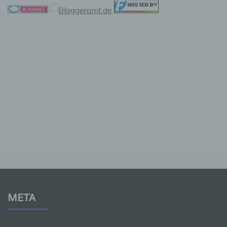
Verantwortlicher oder für die Verarbeitung
Verantwortlicher ist die natürliche oder
juristische Person, Behörde, Einrichtung oder
andere Stelle, die allein oder gemeinsam mit
anderen über die Zwecke und Mittel der
Verarbeitung von personenbezogenen Daten
entscheidet. Sind die Zwecke und Mittel dieser
Verarbeitung durch das Unionsrecht oder das
Recht der Mitgliedstaaten vorgegeben, so
kann der Verantwortliche beziehungsweise
können die bestimmten Kriterien seiner
Benennung nach dem Unionsrecht oder dem
Recht der Mitgliedstaaten vorgesehen werden.
h) Auftragsverarbeiter
Auftragsverarbeiter ist eine natürliche oder
juristische Person, Behörde, Einrichtung oder
META
andere Stelle, die personenbezogene Daten
im Auftrag des Verantwortlichen verarbeitet.