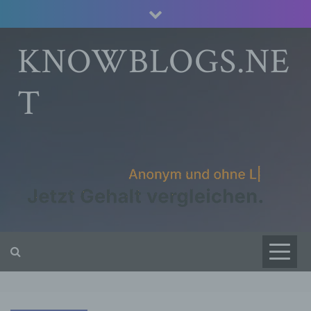
Skip
to
content
KNOWBLOGS.NE
T