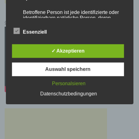
Betroffene Person ist jede identifizierte oder
identifizierbare natürliche Person, deren
Cyberpunk 2077 Kauflink.>LINK<
personenbezogene Daten von dem für die
Verarbeitung Verantwortlichen verarbeitet
Essenziell
werden.
✓ Akzeptieren
c) Verarbeitung
Verarbeitung ist jeder mit oder ohne Hilfe
Auswahl speichern
automatisierter Verfahren ausgeführte Vorgang
oder jede solche Vorgangsreihe im
Personalsieren
Zusammenhang mit personenbezogenen
Daten wie das Erheben, das Erfassen, die
Datenschutzbedingungen
Organisation, das Ordnen, die Speicherung,
die Anpassung oder Veränderung, das
Auslesen, das Abfragen, die Verwendung, die
Offenlegung durch Übermittlung, Verbreitung
oder eine andere Form der Bereitstellung, den
Abgleich oder die Verknüpfung, die
Einschränkung, das Löschen oder die
Vernichtung.