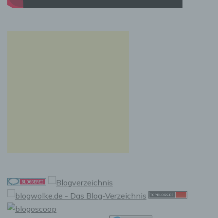
natürlichen Person zu analysieren oder
vorherzusagen.
f) Pseudonymisierung
Pseudonymisierung ist die Verarbeitung
personenbezogener Daten in einer Weise, auf
welche die personenbezogenen Daten ohne
Hinzuziehung zusätzlicher Informationen nicht
mehr einer spezifischen betroffenen Person
zugeordnet werden können, sofern diese
zusätzlichen Informationen gesondert
aufbewahrt werden und technischen und
organisatorischen Maßnahmen unterliegen,
die gewährleisten, dass die
personenbezogenen Daten nicht einer
identifizierten oder identifizierbaren
natürlichen Person zugewiesen werden.
g) Verantwortlicher oder für die
Verarbeitung Verantwortlicher