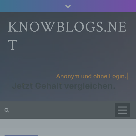
Skip
to
content
KNOWBLOGS.NE
T