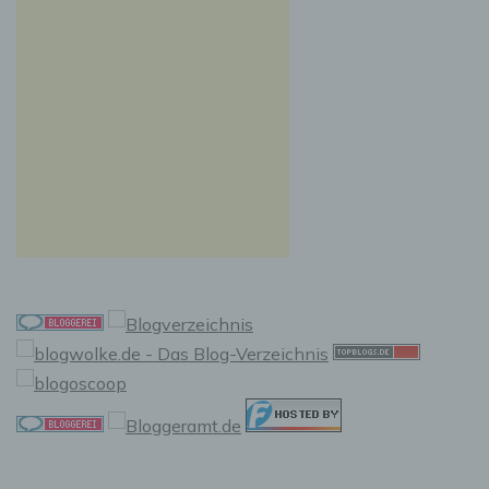
Auslesen, das Abfragen, die Verwendung, die
Offenlegung durch Übermittlung, Verbreitung
oder eine andere Form der Bereitstellung, den
Abgleich oder die Verknüpfung, die
Einschränkung, das Löschen oder die
Vernichtung.
d) Einschränkung der Verarbeitung
Einschränkung der Verarbeitung ist die
Markierung gespeicherter personenbezogener
Daten mit dem Ziel, ihre künftige Verarbeitung
einzuschränken.
e) Profiling
Profiling ist jede Art der automatisierten
Verarbeitung personenbezogener Daten, die
darin besteht, dass diese personenbezogenen
Daten verwendet werden, um bestimmte
persönliche Aspekte, die sich auf eine