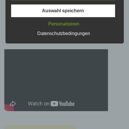
psychischen, wirtschaftlichen, kulturellen oder
sozialen Identität dieser natürlichen Person
sind, identifiziert werden kann.
Auswahl speichern
Personalsieren
b) betroffene Person
Datenschutzbedingungen
Betroffene Person ist jede identifizierte oder
identifizierbare natürliche Person, deren
personenbezogene Daten von dem für die
Verarbeitung Verantwortlichen verarbeitet
werden.
c) Verarbeitung
Verarbeitung ist jeder mit oder ohne Hilfe
automatisierter Verfahren ausgeführte Vorgang
oder jede solche Vorgangsreihe im
Zusammenhang mit personenbezogenen
Daten wie das Erheben, das Erfassen, die
Organisation, das Ordnen, die Speicherung,
die Anpassung oder Veränderung, das