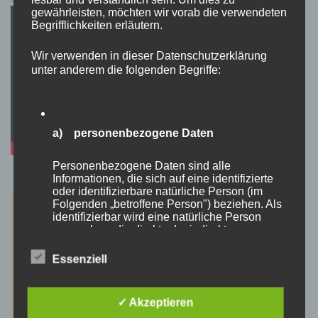
gewährleisten, möchten wir vorab die verwendeten
Begrifflichkeiten erläutern.
Wir verwenden in dieser Datenschutzerklärung
unter anderem die folgenden Begriffe:
a) personenbezogene Daten
Personenbezogene Daten sind alle
Informationen, die sich auf eine identifizierte
oder identifizierbare natürliche Person (im
Folgenden „betroffene Person") beziehen. Als
identifizierbar wird eine natürliche Person
angesehen, die direkt oder indirekt,
insbesondere mittels Zuordnung zu einer
Kennung wie einem Namen, zu einer
Essenziell
Kennnummer, zu Standortdaten, zu einer
Online-Kennung oder zu einem oder mehreren
besonderen Merkmalen, die Ausdruck der
✓ Akzeptieren
physischen, physiologischen, genetischen,