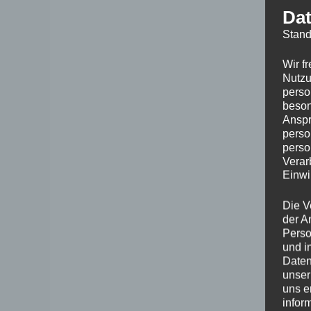
Dat
Stand
Wir f
Nutzu
perso
beson
Anspr
perso
perso
Verar
Einwi
Die V
der A
Perso
und i
Daten
unser
uns e
infor