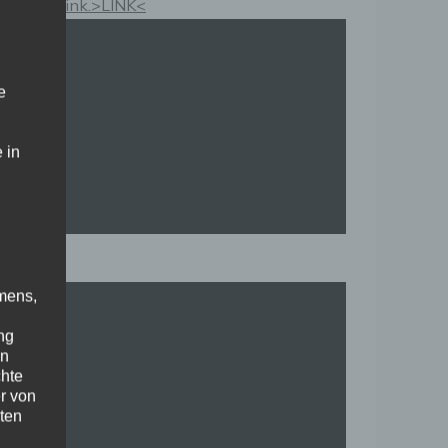
Kauflink.>LINK<
e
 in
mens,
ng
en
chte
r von
ten