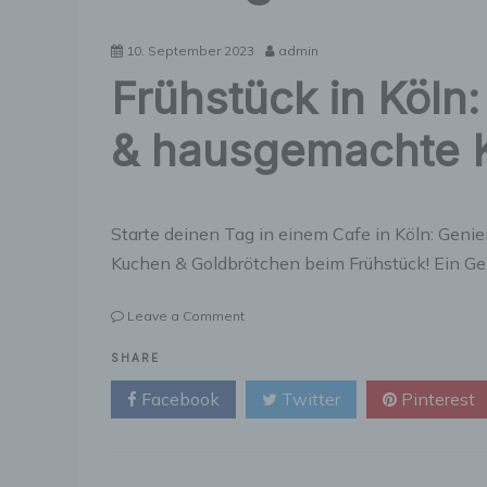
10. September 2023
admin
Frühstück in Köln
& hausgemachte 
Starte deinen Tag in einem Cafe in Köln: Geni
Kuchen & Goldbrötchen beim Frühstück! Ein Gen
on
Leave a Comment
Frühstück
in
SHARE
Köln:
Facebook
Twitter
Pinterest
Genieße
Kaffee,
Tee
&