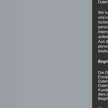
Daten
Wir h
und o
lücke
perso
Inter
aufwe
Aus d
perso
telef
Begr
Die D
Europ
Daten
Daten
Kunde
dies 
Begrif