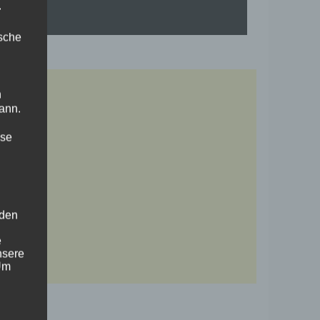
.
ische
n
ann.
ise
 den
e
nsere
 Um