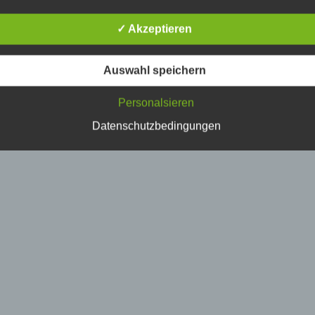
erson, deren personenbezogene Daten von dem für die Verarbe
erantwortlichen verarbeitet werden.
✓ Akzeptieren
) Verarbeitung
Auswahl speichern
erarbeitung ist jeder mit oder ohne Hilfe automatisierter Verfahr
Personalsieren
usgeführte Vorgang oder jede solche Vorgangsreihe im
usammenhang mit personenbezogenen Daten wie das Erheben
Datenschutzbedingungen
rfassen, die Organisation, das Ordnen, die Speicherung, die
npassung oder Veränderung, das Auslesen, das Abfragen, die
erwendung, die Offenlegung durch Übermittlung, Verbreitung o
ine andere Form der Bereitstellung, den Abgleich oder die
erknüpfung, die Einschränkung, das Löschen oder die Vernicht
) Einschränkung der Verarbeitung
inschränkung der Verarbeitung ist die Markierung gespeicherte
ersonenbezogener Daten mit dem Ziel, ihre künftige Verarbeitu
inzuschränken.