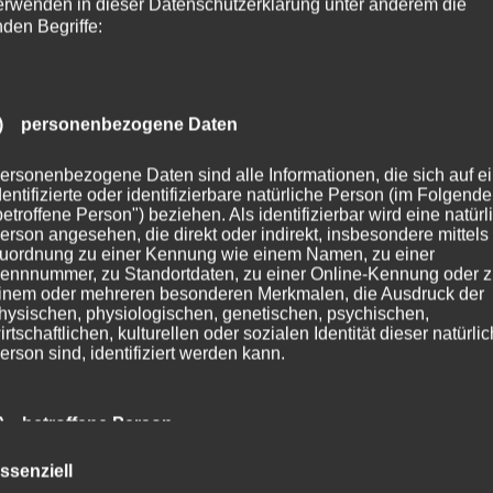
erwenden in dieser Datenschutzerklärung unter anderem die
nden Begriffe:
) personenbezogene Daten
ersonenbezogene Daten sind alle Informationen, die sich auf e
dentifizierte oder identifizierbare natürliche Person (im Folgend
betroffene Person") beziehen. Als identifizierbar wird eine natürl
erson angesehen, die direkt oder indirekt, insbesondere mittels
uordnung zu einer Kennung wie einem Namen, zu einer
ennnummer, zu Standortdaten, zu einer Online-Kennung oder 
inem oder mehreren besonderen Merkmalen, die Ausdruck der
hysischen, physiologischen, genetischen, psychischen,
irtschaftlichen, kulturellen oder sozialen Identität dieser natürli
erson sind, identifiziert werden kann.
) betroffene Person
ssenziell
etroffene Person ist jede identifizierte oder identifizierbare natür