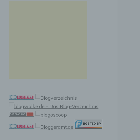
n, zu
ssen,
r
en in
ischen
sen