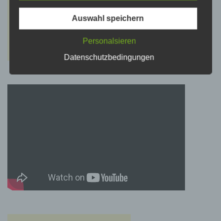
psychischen, wirtschaftlichen, kulturellen oder
sozialen Identität dieser natürlichen Person
sind, identifiziert werden kann.
Auswahl speichern
Personalsieren
b) betroffene Person
Datenschutzbedingungen
Betroffene Person ist jede identifizierte oder
identifizierbare natürliche Person, deren
personenbezogene Daten von dem für die
Verarbeitung Verantwortlichen verarbeitet
werden.
c) Verarbeitung
Verarbeitung ist jeder mit oder ohne Hilfe
automatisierter Verfahren ausgeführte Vorgang
oder jede solche Vorgangsreihe im
Zusammenhang mit personenbezogenen
Daten wie das Erheben, das Erfassen, die
Organisation, das Ordnen, die Speicherung,
die Anpassung oder Veränderung, das