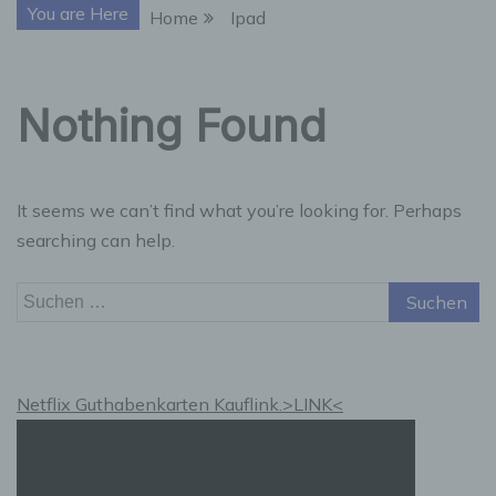
You are Here
Home
Ipad
Nothing Found
It seems we can’t find what you’re looking for. Perhaps
searching can help.
Suchen
nach:
Netflix Guthabenkarten Kauflink.>LINK<