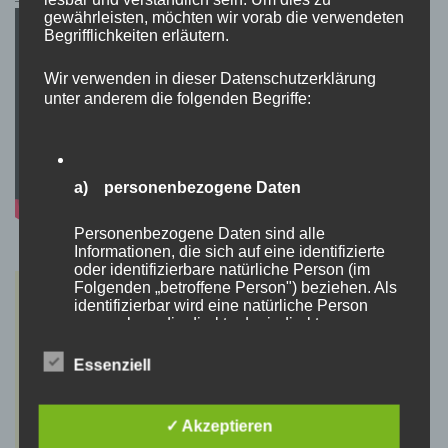
gewährleisten, möchten wir vorab die verwendeten
Begrifflichkeiten erläutern.
Wir verwenden in dieser Datenschutzerklärung
unter anderem die folgenden Begriffe:
a) personenbezogene Daten
Personenbezogene Daten sind alle
Informationen, die sich auf eine identifizierte
oder identifizierbare natürliche Person (im
Folgenden „betroffene Person") beziehen. Als
identifizierbar wird eine natürliche Person
angesehen, die direkt oder indirekt,
insbesondere mittels Zuordnung zu einer
Kennung wie einem Namen, zu einer
Essenziell
Kennnummer, zu Standortdaten, zu einer
Online-Kennung oder zu einem oder mehreren
besonderen Merkmalen, die Ausdruck der
✓ Akzeptieren
physischen, physiologischen, genetischen,