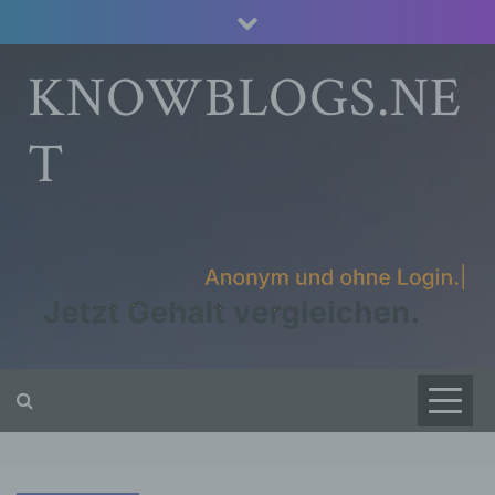
Skip
to
content
KNOWBLOGS.NE
T