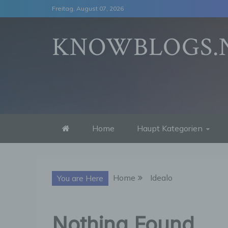
Skip
Freitag, August 07, 2026
to
content
KNOWBLOGS.
Home
Haupt Kategorien
Home
Idealo
You are Here
Nothing Found