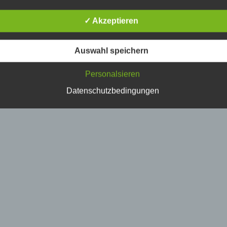
erson, deren personenbezogene Daten von dem für die Verarbe
erantwortlichen verarbeitet werden.
✓ Akzeptieren
) Verarbeitung
Auswahl speichern
erarbeitung ist jeder mit oder ohne Hilfe automatisierter Verfahr
Personalsieren
usgeführte Vorgang oder jede solche Vorgangsreihe im
usammenhang mit personenbezogenen Daten wie das Erheben
Datenschutzbedingungen
rfassen, die Organisation, das Ordnen, die Speicherung, die
npassung oder Veränderung, das Auslesen, das Abfragen, die
erwendung, die Offenlegung durch Übermittlung, Verbreitung o
ine andere Form der Bereitstellung, den Abgleich oder die
erknüpfung, die Einschränkung, das Löschen oder die Vernicht
) Einschränkung der Verarbeitung
inschränkung der Verarbeitung ist die Markierung gespeicherte
ersonenbezogener Daten mit dem Ziel, ihre künftige Verarbeitu
inzuschränken.