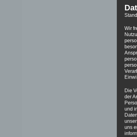
Dat
Stand
Wir f
Nutzu
perso
beson
Anspr
perso
perso
Verar
Einwi
Die V
der A
Perso
und i
Daten
unser
uns e
infor