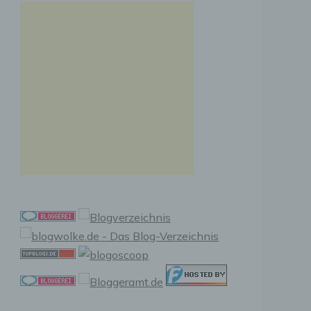
n, zu
ssen,
r
en in
ischen
sen