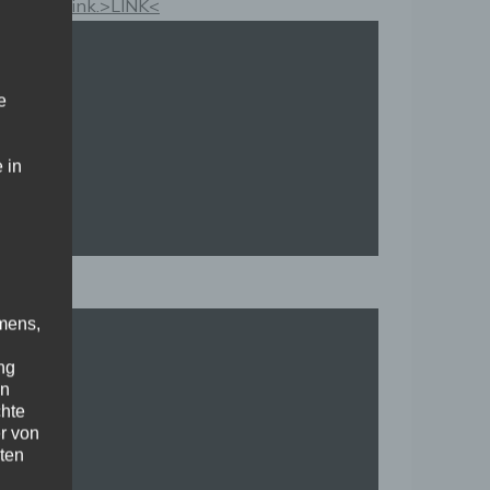
Kauflink.>LINK<
e
 in
mens,
ng
en
chte
r von
ten