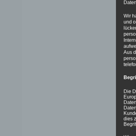
Daten
Wir h
und o
lücke
perso
Inter
aufwe
Aus d
perso
telef
Begr
Die D
Europ
Daten
Daten
Kunde
dies 
Begrif