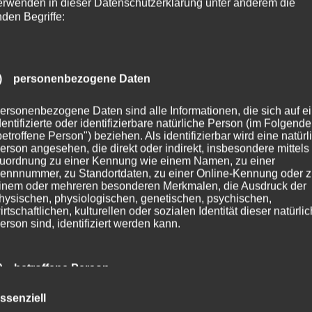
erwenden in dieser Datenschutzerklärung unter anderem die
nden Begriffe:
) personenbezogene Daten
ersonenbezogene Daten sind alle Informationen, die sich auf e
dentifizierte oder identifizierbare natürliche Person (im Folgend
betroffene Person") beziehen. Als identifizierbar wird eine natürl
erson angesehen, die direkt oder indirekt, insbesondere mittels
uordnung zu einer Kennung wie einem Namen, zu einer
ennnummer, zu Standortdaten, zu einer Online-Kennung oder 
inem oder mehreren besonderen Merkmalen, die Ausdruck der
hysischen, physiologischen, genetischen, psychischen,
irtschaftlichen, kulturellen oder sozialen Identität dieser natürli
erson sind, identifiziert werden kann.
) betroffene Person
ssenziell
etroffene Person ist jede identifizierte oder identifizierbare natür