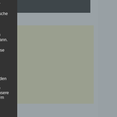
.
ische
n
ann.
ise
 den
e
nsere
 Um