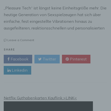
„Pleasure Tech“ ist längst keine Einheitsgröße mehr. Die
heutige Generation von Sexspielzeugen hat sich über
einfache, fest eingestellte Vibrationen hinaus zu
ausgefeilteren, reaktionsschnellen und personalisierten
on
Leave a Comment
Smarte
Toys
SHARE
für
Facebook
Twitter
Pinterest
mehr
Lust
Linkedin
und
Kontrolle:
Neue
Generation
vernetzter
Intimität
Netflix Guthabenkarten Kauflink.>LINK<