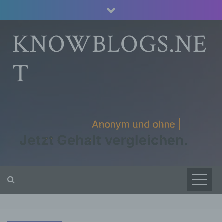
Skip
to
content
KNOWBLOGS.NE
T