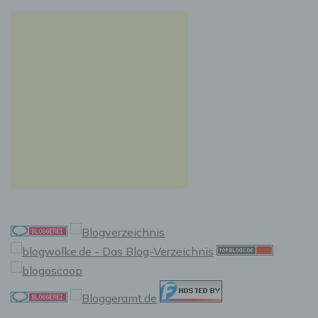
vorherzusagen.
f) Pseudonymisierung
Pseudonymisierung ist die Verarbeitung
personenbezogener Daten in einer Weise, auf
welche die personenbezogenen Daten ohne
Hinzuziehung zusätzlicher Informationen nicht
mehr einer spezifischen betroffenen Person
zugeordnet werden können, sofern diese
zusätzlichen Informationen gesondert
aufbewahrt werden und technischen und
organisatorischen Maßnahmen unterliegen,
die gewährleisten, dass die
personenbezogenen Daten nicht einer
identifizierten oder identifizierbaren
natürlichen Person zugewiesen werden.
g) Verantwortlicher oder für die
Verarbeitung Verantwortlicher