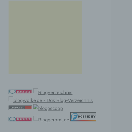
n, zu
ssen,
r
en in
ischen
sen