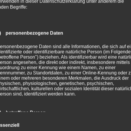
erwenden in dieser Datenschutzerklärung unter anderem die
nden Begriffe:
) personenbezogene Daten
ersonenbezogene Daten sind alle Informationen, die sich auf e
dentifizierte oder identifizierbare natürliche Person (im Folgend
betroffene Person") beziehen. Als identifizierbar wird eine natürl
erson angesehen, die direkt oder indirekt, insbesondere mittels
uordnung zu einer Kennung wie einem Namen, zu einer
ennnummer, zu Standortdaten, zu einer Online-Kennung oder 
inem oder mehreren besonderen Merkmalen, die Ausdruck der
hysischen, physiologischen, genetischen, psychischen,
irtschaftlichen, kulturellen oder sozialen Identität dieser natürli
erson sind, identifiziert werden kann.
) betroffene Person
ssenziell
etroffene Person ist jede identifizierte oder identifizierbare natür