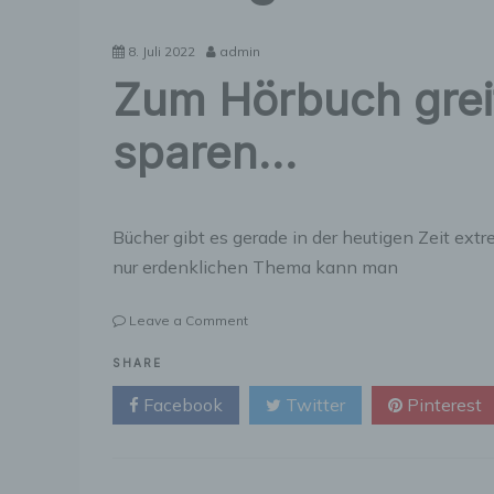
8. Juli 2022
admin
Zum Hörbuch greif
sparen…
Bücher gibt es gerade in der heutigen Zeit ex
nur erdenklichen Thema kann man
on
Leave a Comment
Zum
Hörbuch
SHARE
greifen
Facebook
Twitter
Pinterest
kann
viel
Zeit
sparen…