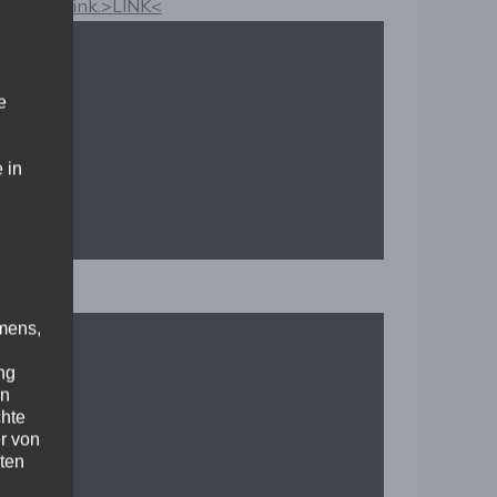
Kauflink.>LINK<
e
 in
mens,
ng
en
chte
r von
ten