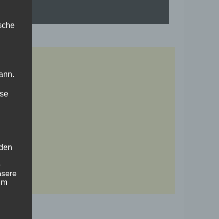
.
ische
n
ann.
ise
 den
e
nsere
 Um