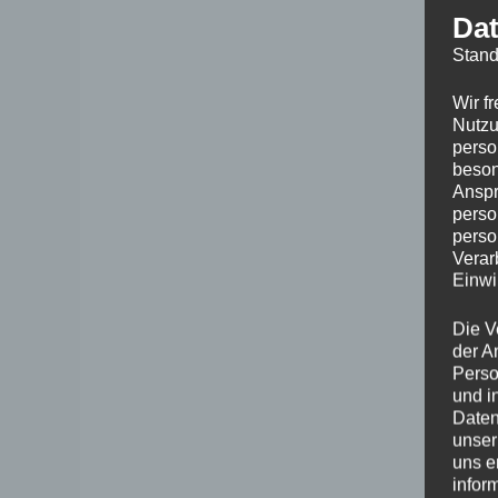
Dat
Stand
Wir f
Nutzu
perso
beson
Anspr
perso
perso
Verar
Einwi
Die V
der A
Perso
und i
Daten
unser
uns e
infor