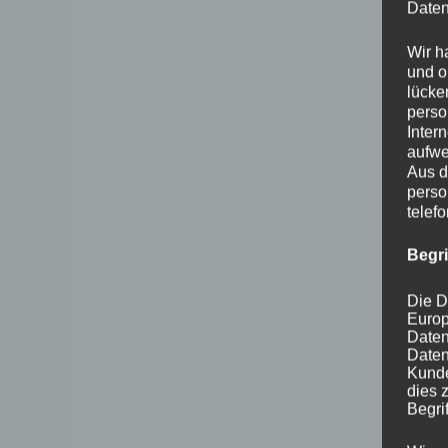
Daten
Wir h
und o
lücke
perso
Inter
aufwe
Aus d
perso
telef
Begr
Die D
Europ
Daten
Daten
Kunde
dies 
Begrif