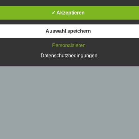
erson, deren personenbezogene Daten von dem für die Verarbe
erantwortlichen verarbeitet werden.
✓ Akzeptieren
) Verarbeitung
Auswahl speichern
erarbeitung ist jeder mit oder ohne Hilfe automatisierter Verfahr
Personalsieren
usgeführte Vorgang oder jede solche Vorgangsreihe im
usammenhang mit personenbezogenen Daten wie das Erheben
Datenschutzbedingungen
rfassen, die Organisation, das Ordnen, die Speicherung, die
npassung oder Veränderung, das Auslesen, das Abfragen, die
erwendung, die Offenlegung durch Übermittlung, Verbreitung o
ine andere Form der Bereitstellung, den Abgleich oder die
erknüpfung, die Einschränkung, das Löschen oder die Vernicht
) Einschränkung der Verarbeitung
inschränkung der Verarbeitung ist die Markierung gespeicherte
ersonenbezogener Daten mit dem Ziel, ihre künftige Verarbeitu
inzuschränken.