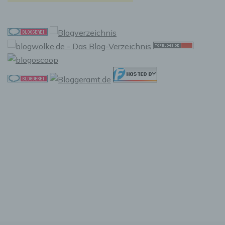
Pseudonymisierung ist die Verarbeitung
personenbezogener Daten in einer Weise, auf
welche die personenbezogenen Daten ohne
Hinzuziehung zusätzlicher Informationen nicht
mehr einer spezifischen betroffenen Person
zugeordnet werden können, sofern diese
zusätzlichen Informationen gesondert
aufbewahrt werden und technischen und
organisatorischen Maßnahmen unterliegen,
die gewährleisten, dass die
personenbezogenen Daten nicht einer
identifizierten oder identifizierbaren
natürlichen Person zugewiesen werden.
g) Verantwortlicher oder für die
Verarbeitung Verantwortlicher
Verantwortlicher oder für die Verarbeitung
Verantwortlicher ist die natürliche oder
juristische Person, Behörde, Einrichtung oder
andere Stelle, die allein oder gemeinsam mit