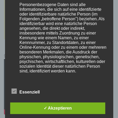
Personenbezogene Daten sind alle
Informationen, die sich auf eine identifizierte
oder identifizierbare natürliche Person (im
Folgenden „betroffene Person") beziehen. Als
identifizierbar wird eine natürliche Person
angesehen, die direkt oder indirekt,
insbesondere mittels Zuordnung zu einer
Kennung wie einem Namen, zu einer
Kennnummer, zu Standortdaten, zu einer
Online-Kennung oder zu einem oder mehreren
besonderen Merkmalen, die Ausdruck der
Cyberpunk 2077 Kauflink.>LINK<
physischen, physiologischen, genetischen,
psychischen, wirtschaftlichen, kulturellen oder
sozialen Identität dieser natürlichen Person
sind, identifiziert werden kann.
b) betroffene Person
Essenziell
Betroffene Person ist jede identifizierte oder
identifizierbare natürliche Person, deren
✓ Akzeptieren
personenbezogene Daten von dem für die
Verarbeitung Verantwortlichen verarbeitet