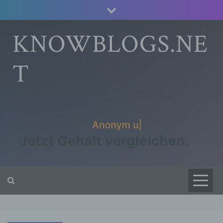
Skip
to
content
KNOWBLOGS.NE
T