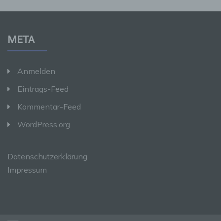
anderen über die Zwecke und Mittel der
Verarbeitung von personenbezogenen Daten
entscheidet. Sind die Zwecke und Mittel dieser
Verarbeitung durch das Unionsrecht oder das
Recht der Mitgliedstaaten vorgegeben, so
META
kann der Verantwortliche beziehungsweise
können die bestimmten Kriterien seiner
Benennung nach dem Unionsrecht oder dem
Anmelden
Recht der Mitgliedstaaten vorgesehen werden.
Eintrags-Feed
h) Auftragsverarbeiter
Kommentar-Feed
WordPress.org
Auftragsverarbeiter ist eine natürliche oder
juristische Person, Behörde, Einrichtung oder
andere Stelle, die personenbezogene Daten
im Auftrag des Verantwortlichen verarbeitet.
Datenschutzerklärung
Impressum
i) Empfänger
Empfänger ist eine natürliche oder juristische
Person, Behörde, Einrichtung oder andere