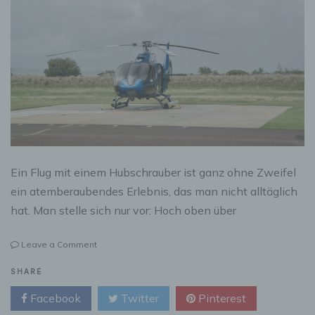
Ein Flug mit einem Hubschrauber ist ganz ohne Zweifel
ein atemberaubendes Erlebnis, das man nicht alltäglich
hat. Man stelle sich nur vor: Hoch oben über
on
Leave a Comment
Ein
Helikopterflug
SHARE
über
Facebook
Twitter
Pinterest
den
Wolken