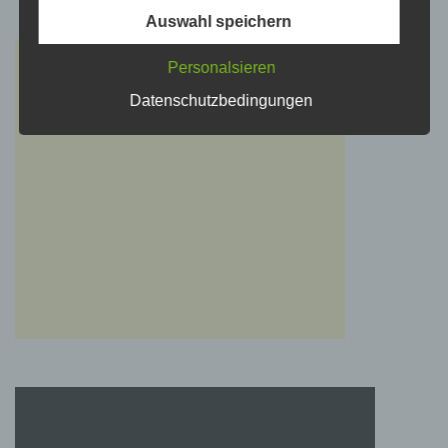
werden.
Auswahl speichern
c) Verarbeitung
Personalsieren
Datenschutzbedingungen
Verarbeitung ist jeder mit oder ohne Hilfe
automatisierter Verfahren ausgeführte Vorgang
oder jede solche Vorgangsreihe im
Zusammenhang mit personenbezogenen
Daten wie das Erheben, das Erfassen, die
Organisation, das Ordnen, die Speicherung,
die Anpassung oder Veränderung, das
Auslesen, das Abfragen, die Verwendung, die
Offenlegung durch Übermittlung, Verbreitung
oder eine andere Form der Bereitstellung, den
Abgleich oder die Verknüpfung, die
Einschränkung, das Löschen oder die
Vernichtung.
d) Einschränkung der Verarbeitung
Einschränkung der Verarbeitung ist die