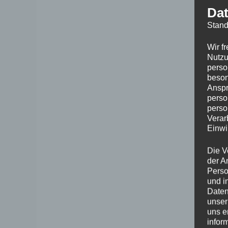
Dat
Stand
Wir f
Nutzu
perso
beson
Anspr
perso
perso
Verar
Einwi
Die V
der A
Perso
und i
Daten
unser
uns e
infor