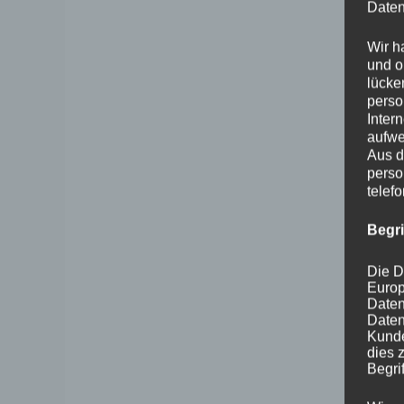
Daten
Wir h
und o
lücke
perso
Inter
aufwe
Aus d
perso
telef
Begr
Die D
Europ
Daten
Daten
Kunde
dies 
Begrif