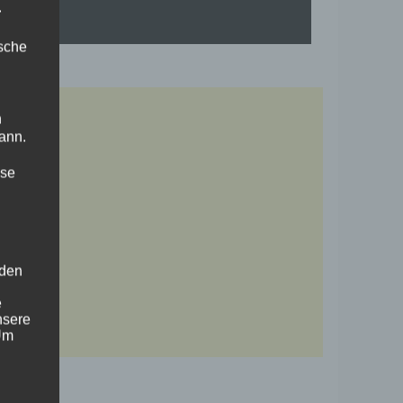
.
ische
n
ann.
ise
 den
e
nsere
 Um