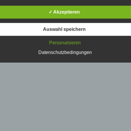
erson, deren personenbezogene Daten von dem für die Verarbe
erantwortlichen verarbeitet werden.
✓ Akzeptieren
) Verarbeitung
Auswahl speichern
erarbeitung ist jeder mit oder ohne Hilfe automatisierter Verfahr
Personalsieren
usgeführte Vorgang oder jede solche Vorgangsreihe im
usammenhang mit personenbezogenen Daten wie das Erheben
Datenschutzbedingungen
rfassen, die Organisation, das Ordnen, die Speicherung, die
npassung oder Veränderung, das Auslesen, das Abfragen, die
erwendung, die Offenlegung durch Übermittlung, Verbreitung o
ine andere Form der Bereitstellung, den Abgleich oder die
erknüpfung, die Einschränkung, das Löschen oder die Vernicht
) Einschränkung der Verarbeitung
inschränkung der Verarbeitung ist die Markierung gespeicherte
ersonenbezogener Daten mit dem Ziel, ihre künftige Verarbeitu
inzuschränken.