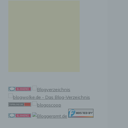
n, zu
ssen,
r
en in
ischen
sen