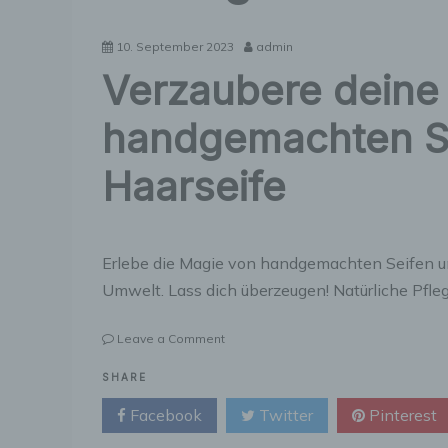
10. September 2023
admin
Verzaubere deine 
handgemachten Se
Haarseife
Erlebe die Magie von handgemachten Seifen und 
Umwelt. Lass dich überzeugen! Natürliche Pfl
on
Leave a Comment
Verzaubere
deine
SHARE
Sinne
Facebook
Twitter
Pinterest
mit
handgemachten