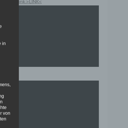
Kauflink.>LINK<
e
 in
mens,
ng
en
chte
r von
ten