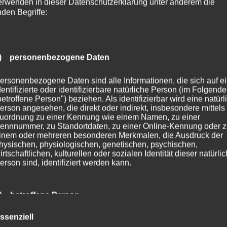
erwenden in dieser Datenschutzerklärung unter anderem die
nden Begriffe:
) personenbezogene Daten
ersonenbezogene Daten sind alle Informationen, die sich auf e
dentifizierte oder identifizierbare natürliche Person (im Folgend
betroffene Person") beziehen. Als identifizierbar wird eine natürl
erson angesehen, die direkt oder indirekt, insbesondere mittels
uordnung zu einer Kennung wie einem Namen, zu einer
ennnummer, zu Standortdaten, zu einer Online-Kennung oder 
inem oder mehreren besonderen Merkmalen, die Ausdruck der
hysischen, physiologischen, genetischen, psychischen,
irtschaftlichen, kulturellen oder sozialen Identität dieser natürli
erson sind, identifiziert werden kann.
) betroffene Person
ssenziell
etroffene Person ist jede identifizierte oder identifizierbare natür