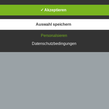
erson, deren personenbezogene Daten von dem für die Verarbe
erantwortlichen verarbeitet werden.
✓ Akzeptieren
) Verarbeitung
Auswahl speichern
erarbeitung ist jeder mit oder ohne Hilfe automatisierter Verfahr
Personalsieren
usgeführte Vorgang oder jede solche Vorgangsreihe im
usammenhang mit personenbezogenen Daten wie das Erheben
Datenschutzbedingungen
rfassen, die Organisation, das Ordnen, die Speicherung, die
npassung oder Veränderung, das Auslesen, das Abfragen, die
erwendung, die Offenlegung durch Übermittlung, Verbreitung o
ine andere Form der Bereitstellung, den Abgleich oder die
erknüpfung, die Einschränkung, das Löschen oder die Vernicht
) Einschränkung der Verarbeitung
inschränkung der Verarbeitung ist die Markierung gespeicherte
ersonenbezogener Daten mit dem Ziel, ihre künftige Verarbeitu
inzuschränken.