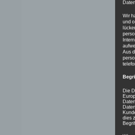
Daten
Wir h
und o
lücke
perso
Inter
aufwe
Aus d
perso
telef
Begr
Die D
Europ
Daten
Daten
Kunde
dies 
Begrif