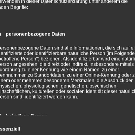
erwenden in dieser Datenschutzerklärung unter anderem die
nden Begriffe:
) personenbezogene Daten
ersonenbezogene Daten sind alle Informationen, die sich auf e
dentifizierte oder identifizierbare natürliche Person (im Folgend
betroffene Person") beziehen. Als identifizierbar wird eine natürl
erson angesehen, die direkt oder indirekt, insbesondere mittels
uordnung zu einer Kennung wie einem Namen, zu einer
ennnummer, zu Standortdaten, zu einer Online-Kennung oder 
inem oder mehreren besonderen Merkmalen, die Ausdruck der
hysischen, physiologischen, genetischen, psychischen,
irtschaftlichen, kulturellen oder sozialen Identität dieser natürli
erson sind, identifiziert werden kann.
) betroffene Person
ssenziell
etroffene Person ist jede identifizierte oder identifizierbare natür