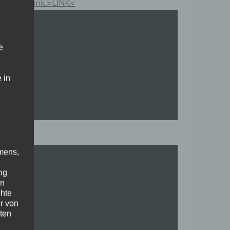
Kauflink.>LINK<
e
 in
mens,
ng
en
chte
r von
ten