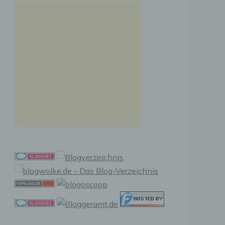
n, zu
ssen,
r
en in
ischen
sen