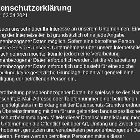
 einiger Zeit auf dem Markt und ich hatte nun die
enschutzerklärung
: 02.04.2021
reuen uns sehr über Ihr Interesse an unserem Unternehmen. Ein
ng der Internetseiten ist grundsätzlich ohne jede Angabe
nenbezogener Daten möglich. Sofern eine betroffene Person
dere Services unseres Unternehmens über unsere Internetseite
Linkedin
uch nehmen möchte, könnte jedoch eine Verarbeitung
nenbezogener Daten erforderlich werden. Ist die Verarbeitung
nenbezogener Daten erforderlich und besteht für eine solche
beitung keine gesetzliche Grundlage, holen wir generell eine
lligung der betroffenen Person ein.
erarbeitung personenbezogener Daten, beispielsweise des Na
nschrift, E-Mail-Adresse oder Telefonnummer einer betroffenen
n, erfolgt stets im Einklang mit der Datenschutz-Grundverordnu
n Übereinstimmung mit den für uns geltenden landesspezifisch
schutzbestimmungen. Mittels dieser Datenschutzerklärung mö
 Unternehmen die Öffentlichkeit über Art, Umfang und Zweck de
rhobenen, genutzten und verarbeiteten personenbezogenen Da
mieren. Ferner werden betroffene Personen mittels dieser