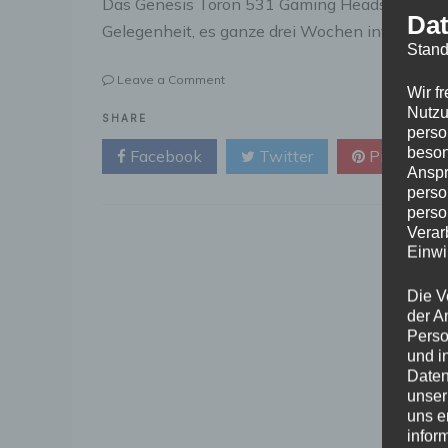
Das Genesis Toron 531 Gaming Headset ist seit
Dat
Gelegenheit, es ganze drei Wochen intensiv zu
Stand
on
Leave a Comment
Wir f
Genesis
Nutzu
Toron
SHARE
perso
531
beson
Facebook
Twitter
Pinterest
Gaming
Anspr
Headset
perso
im
perso
Test
Verar
Einwi
Die V
der A
Perso
und i
Daten
unser
uns e
infor