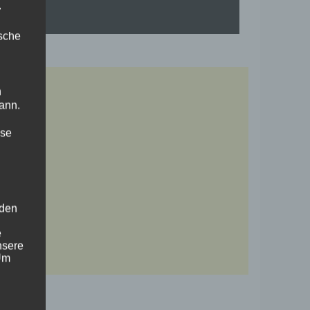
.
ische
n
ann.
ise
 den
e
nsere
 Um