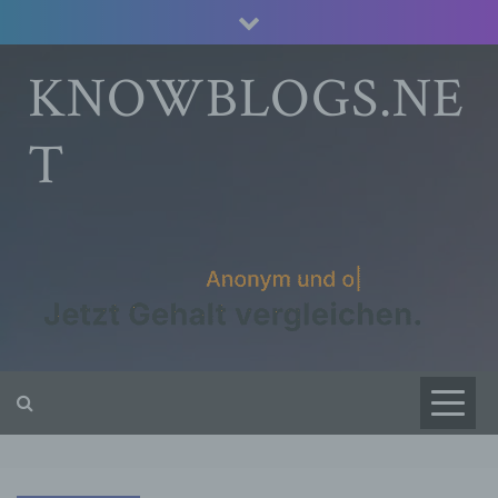
Skip
to
content
KNOWBLOGS.NE
T