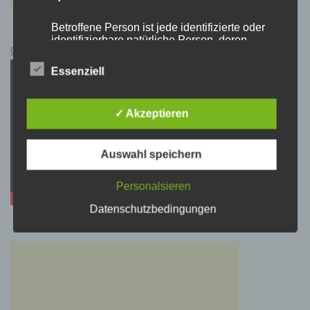
Betroffene Person ist jede identifizierte oder
identifizierbare natürliche Person, deren
Cyberpunk 2077 Kauflink.>LINK<
personenbezogene Daten von dem für die
Verarbeitung Verantwortlichen verarbeitet
Essenziell
werden.
✓ Akzeptieren
c) Verarbeitung
Verarbeitung ist jeder mit oder ohne Hilfe
Auswahl speichern
automatisierter Verfahren ausgeführte Vorgang
oder jede solche Vorgangsreihe im
Personalsieren
Zusammenhang mit personenbezogenen
Daten wie das Erheben, das Erfassen, die
Datenschutzbedingungen
Organisation, das Ordnen, die Speicherung,
die Anpassung oder Veränderung, das
Auslesen, das Abfragen, die Verwendung, die
Offenlegung durch Übermittlung, Verbreitung
oder eine andere Form der Bereitstellung, den
Abgleich oder die Verknüpfung, die
Einschränkung, das Löschen oder die
Vernichtung.