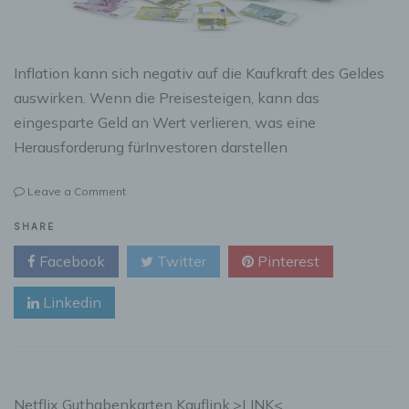
Inflation kann sich negativ auf die Kaufkraft des Geldes
auswirken. Wenn die Preisesteigen, kann das
eingesparte Geld an Wert verlieren, was eine
Herausforderung fürInvestoren darstellen
on
Leave a Comment
Geldanlage
bei
SHARE
hoher
Facebook
Twitter
Pinterest
Inflation
–
Linkedin
Welche
Anlageformen
die
beste
Renditebringen
kann
Netflix Guthabenkarten Kauflink.>LINK<