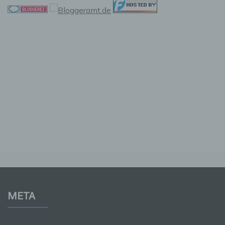
Verantwortlicher oder für die Verarbeitung
Verantwortlicher ist die natürliche oder
juristische Person, Behörde, Einrichtung oder
andere Stelle, die allein oder gemeinsam mit
anderen über die Zwecke und Mittel der
Verarbeitung von personenbezogenen Daten
entscheidet. Sind die Zwecke und Mittel dieser
Verarbeitung durch das Unionsrecht oder das
Recht der Mitgliedstaaten vorgegeben, so
kann der Verantwortliche beziehungsweise
können die bestimmten Kriterien seiner
Benennung nach dem Unionsrecht oder dem
Recht der Mitgliedstaaten vorgesehen werden.
h) Auftragsverarbeiter
Auftragsverarbeiter ist eine natürliche oder
juristische Person, Behörde, Einrichtung oder
META
andere Stelle, die personenbezogene Daten
im Auftrag des Verantwortlichen verarbeitet.