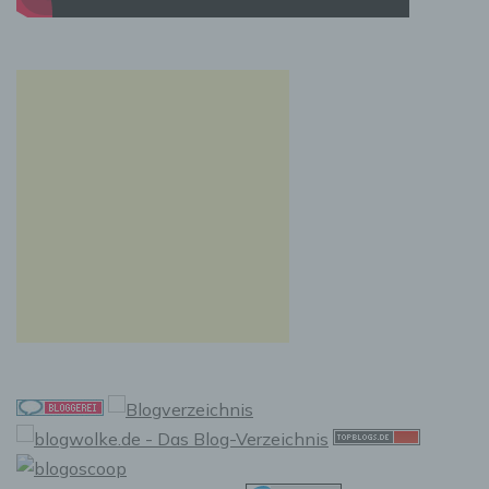
natürlichen Person zu analysieren oder
vorherzusagen.
f) Pseudonymisierung
Pseudonymisierung ist die Verarbeitung
personenbezogener Daten in einer Weise, auf
welche die personenbezogenen Daten ohne
Hinzuziehung zusätzlicher Informationen nicht
mehr einer spezifischen betroffenen Person
zugeordnet werden können, sofern diese
zusätzlichen Informationen gesondert
aufbewahrt werden und technischen und
organisatorischen Maßnahmen unterliegen,
die gewährleisten, dass die
personenbezogenen Daten nicht einer
identifizierten oder identifizierbaren
natürlichen Person zugewiesen werden.
g) Verantwortlicher oder für die
Verarbeitung Verantwortlicher