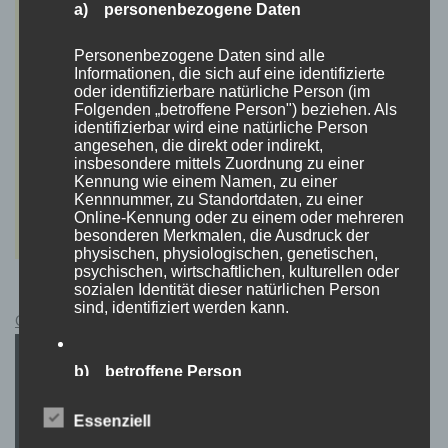
a) personenbezogene Daten
Personenbezogene Daten sind alle
Informationen, die sich auf eine identifizierte
oder identifizierbare natürliche Person (im
Folgenden „betroffene Person") beziehen. Als
identifizierbar wird eine natürliche Person
angesehen, die direkt oder indirekt,
insbesondere mittels Zuordnung zu einer
Kennung wie einem Namen, zu einer
Kennnummer, zu Standortdaten, zu einer
Online-Kennung oder zu einem oder mehreren
besonderen Merkmalen, die Ausdruck der
physischen, physiologischen, genetischen,
psychischen, wirtschaftlichen, kulturellen oder
sozialen Identität dieser natürlichen Person
sind, identifiziert werden kann.
Cyberpunk 2077 Kauflink.>LINK<
b) betroffene Person
Betroffene Person ist jede identifizierte oder
Essenziell
identifizierbare natürliche Person, deren