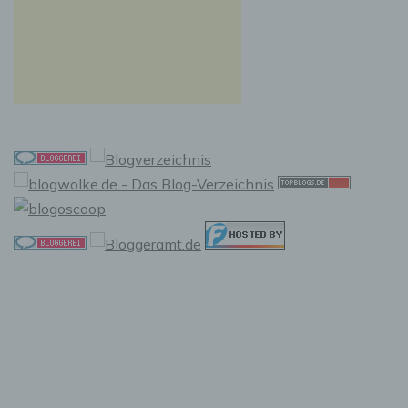
f) Pseudonymisierung
Pseudonymisierung ist die Verarbeitung
personenbezogener Daten in einer Weise, auf
welche die personenbezogenen Daten ohne
Hinzuziehung zusätzlicher Informationen nicht
mehr einer spezifischen betroffenen Person
zugeordnet werden können, sofern diese
zusätzlichen Informationen gesondert
aufbewahrt werden und technischen und
organisatorischen Maßnahmen unterliegen,
die gewährleisten, dass die
personenbezogenen Daten nicht einer
identifizierten oder identifizierbaren
natürlichen Person zugewiesen werden.
g) Verantwortlicher oder für die
Verarbeitung Verantwortlicher
Verantwortlicher oder für die Verarbeitung
Verantwortlicher ist die natürliche oder