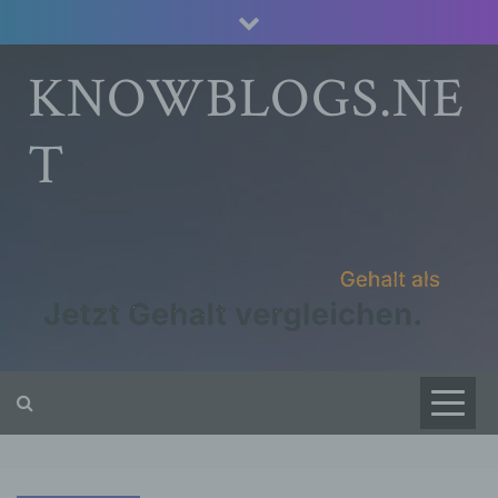
Skip
to
content
KNOWBLOGS.NE
T