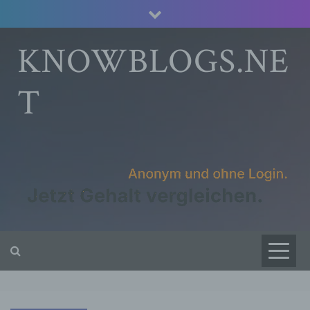
Skip
to
content
KNOWBLOGS.NE
T