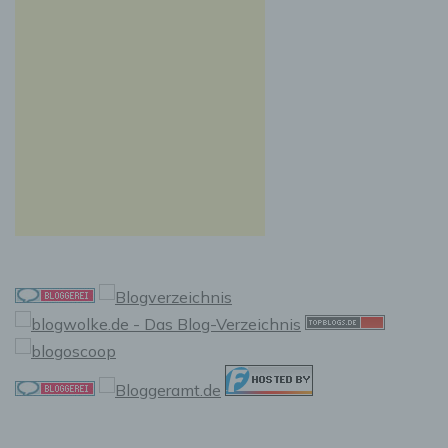
Auslesen, das Abfragen, die Verwendung, die
Offenlegung durch Übermittlung, Verbreitung
oder eine andere Form der Bereitstellung, den
Abgleich oder die Verknüpfung, die
Einschränkung, das Löschen oder die
Vernichtung.
d) Einschränkung der Verarbeitung
Einschränkung der Verarbeitung ist die
Markierung gespeicherter personenbezogener
Daten mit dem Ziel, ihre künftige Verarbeitung
einzuschränken.
e) Profiling
Profiling ist jede Art der automatisierten
Verarbeitung personenbezogener Daten, die
darin besteht, dass diese personenbezogenen
Daten verwendet werden, um bestimmte
persönliche Aspekte, die sich auf eine