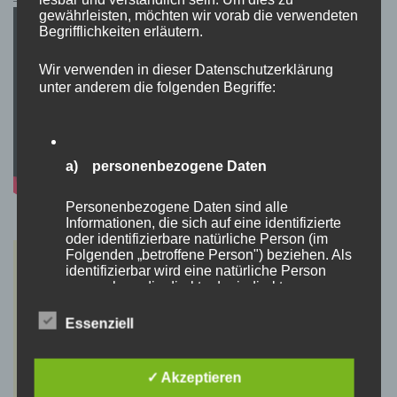
gewährleisten, möchten wir vorab die verwendeten
Begrifflichkeiten erläutern.
Wir verwenden in dieser Datenschutzerklärung
unter anderem die folgenden Begriffe:
a) personenbezogene Daten
Personenbezogene Daten sind alle
Informationen, die sich auf eine identifizierte
oder identifizierbare natürliche Person (im
Folgenden „betroffene Person") beziehen. Als
identifizierbar wird eine natürliche Person
angesehen, die direkt oder indirekt,
insbesondere mittels Zuordnung zu einer
Kennung wie einem Namen, zu einer
Essenziell
Kennnummer, zu Standortdaten, zu einer
Online-Kennung oder zu einem oder mehreren
besonderen Merkmalen, die Ausdruck der
✓ Akzeptieren
physischen, physiologischen, genetischen,