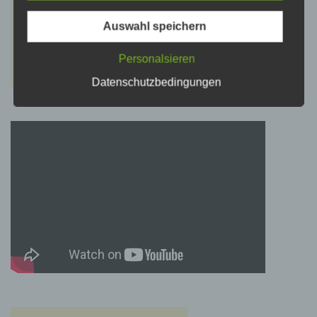
psychischen, wirtschaftlichen, kulturellen oder
sozialen Identität dieser natürlichen Person
sind, identifiziert werden kann.
Auswahl speichern
Personalsieren
b) betroffene Person
Datenschutzbedingungen
Betroffene Person ist jede identifizierte oder
identifizierbare natürliche Person, deren
personenbezogene Daten von dem für die
Verarbeitung Verantwortlichen verarbeitet
werden.
c) Verarbeitung
Verarbeitung ist jeder mit oder ohne Hilfe
automatisierter Verfahren ausgeführte Vorgang
oder jede solche Vorgangsreihe im
Zusammenhang mit personenbezogenen
Daten wie das Erheben, das Erfassen, die
Organisation, das Ordnen, die Speicherung,
die Anpassung oder Veränderung, das