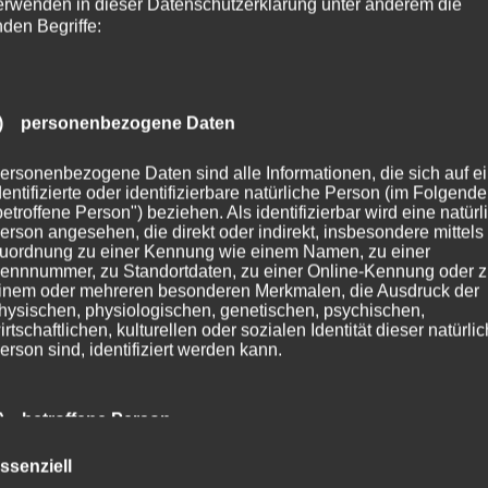
erwenden in dieser Datenschutzerklärung unter anderem die
nden Begriffe:
) personenbezogene Daten
ersonenbezogene Daten sind alle Informationen, die sich auf e
dentifizierte oder identifizierbare natürliche Person (im Folgend
betroffene Person") beziehen. Als identifizierbar wird eine natürl
erson angesehen, die direkt oder indirekt, insbesondere mittels
uordnung zu einer Kennung wie einem Namen, zu einer
ennnummer, zu Standortdaten, zu einer Online-Kennung oder 
inem oder mehreren besonderen Merkmalen, die Ausdruck der
hysischen, physiologischen, genetischen, psychischen,
irtschaftlichen, kulturellen oder sozialen Identität dieser natürli
erson sind, identifiziert werden kann.
) betroffene Person
ssenziell
etroffene Person ist jede identifizierte oder identifizierbare natür