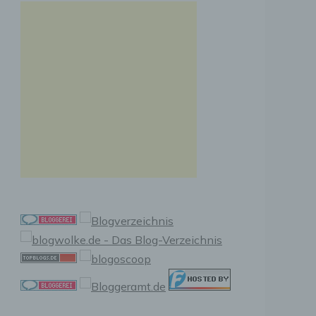
n, zu
ssen,
r
en in
ischen
sen