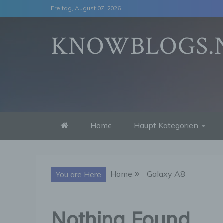
Skip
Freitag, August 07, 2026
to
content
KNOWBLOGS.
Home
Haupt Kategorien
Home
Galaxy A8
You are Here
Nothing Found