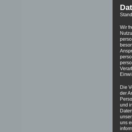
Dat
Stand
Wir f
Nutzu
perso
beson
Anspr
perso
perso
Verar
Einwi
Die V
der A
Perso
und i
Daten
unser
uns e
infor