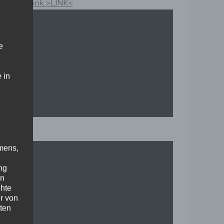
Kauflink.>LINK<
e
 in
mens,
ng
en
chte
r von
ten