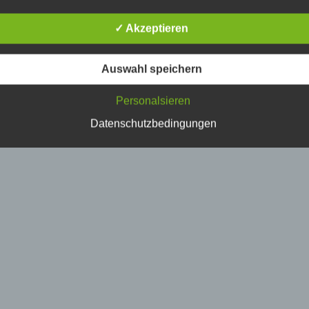
erson, deren personenbezogene Daten von dem für die Verarbe
erantwortlichen verarbeitet werden.
✓ Akzeptieren
) Verarbeitung
Auswahl speichern
erarbeitung ist jeder mit oder ohne Hilfe automatisierter Verfahr
Personalsieren
usgeführte Vorgang oder jede solche Vorgangsreihe im
usammenhang mit personenbezogenen Daten wie das Erheben
Datenschutzbedingungen
rfassen, die Organisation, das Ordnen, die Speicherung, die
npassung oder Veränderung, das Auslesen, das Abfragen, die
erwendung, die Offenlegung durch Übermittlung, Verbreitung o
ine andere Form der Bereitstellung, den Abgleich oder die
erknüpfung, die Einschränkung, das Löschen oder die Vernicht
) Einschränkung der Verarbeitung
inschränkung der Verarbeitung ist die Markierung gespeicherte
ersonenbezogener Daten mit dem Ziel, ihre künftige Verarbeitu
inzuschränken.