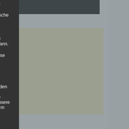
.
ische
n
ann.
ise
 den
e
nsere
 Um