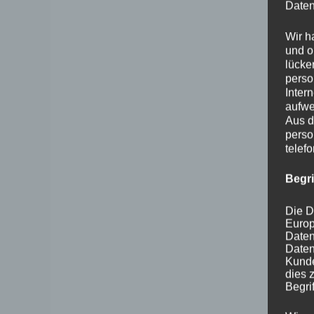
Daten
Wir h
und o
lücke
perso
Inter
aufwe
Aus d
perso
telef
Begr
Die D
Europ
Daten
Daten
Kunde
dies 
Begrif