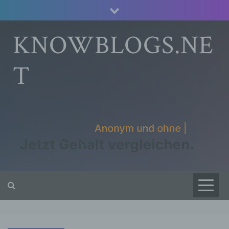
Skip
to
content
KNOWBLOGS.NE
T