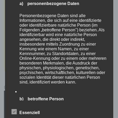
a) personenbezogene Daten
Personenbezogene Daten sind alle
Informationen, die sich auf eine identifizierte
oder identifizierbare natürliche Person (im
Folgenden „betroffene Person") beziehen. Als
identifizierbar wird eine natürliche Person
angesehen, die direkt oder indirekt,
insbesondere mittels Zuordnung zu einer
Kennung wie einem Namen, zu einer
Kennnummer, zu Standortdaten, zu einer
Online-Kennung oder zu einem oder mehreren
besonderen Merkmalen, die Ausdruck der
physischen, physiologischen, genetischen,
psychischen, wirtschaftlichen, kulturellen oder
sozialen Identität dieser natürlichen Person
sind, identifiziert werden kann.
Cyberpunk 2077 Kauflink.>LINK<
b) betroffene Person
Betroffene Person ist jede identifizierte oder
Essenziell
identifizierbare natürliche Person, deren