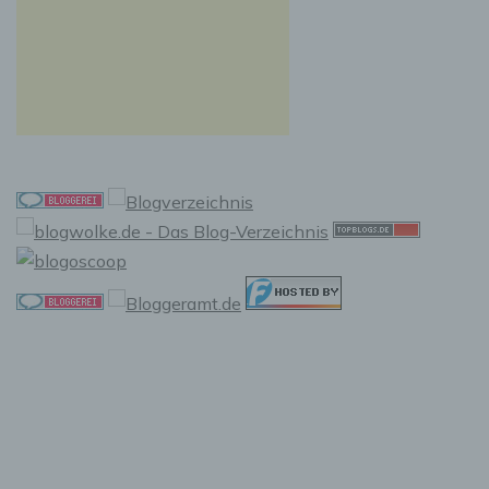
f) Pseudonymisierung
Pseudonymisierung ist die Verarbeitung
personenbezogener Daten in einer Weise, auf
welche die personenbezogenen Daten ohne
Hinzuziehung zusätzlicher Informationen nicht
mehr einer spezifischen betroffenen Person
zugeordnet werden können, sofern diese
zusätzlichen Informationen gesondert
aufbewahrt werden und technischen und
organisatorischen Maßnahmen unterliegen,
die gewährleisten, dass die
personenbezogenen Daten nicht einer
identifizierten oder identifizierbaren
natürlichen Person zugewiesen werden.
g) Verantwortlicher oder für die
Verarbeitung Verantwortlicher
Verantwortlicher oder für die Verarbeitung
Verantwortlicher ist die natürliche oder