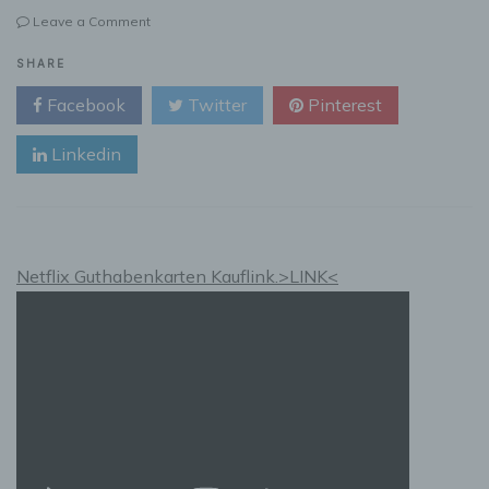
on
Leave a Comment
Handwerker
finden
SHARE
leicht
Facebook
Twitter
Pinterest
gemacht
–
Linkedin
So
geht’s
mit
Flinkanzeigen
Netflix Guthabenkarten Kauflink.>LINK<