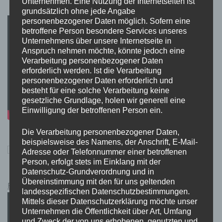
Unternehmen. Eine Nutzung der Internetseiten ist
grundsätzlich ohne jede Angabe
personenbezogener Daten möglich. Sofern eine
betroffene Person besondere Services unseres
Unternehmens über unsere Internetseite in
Anspruch nehmen möchte, könnte jedoch eine
Verarbeitung personenbezogener Daten
erforderlich werden. Ist die Verarbeitung
personenbezogener Daten erforderlich und
besteht für eine solche Verarbeitung keine
gesetzliche Grundlage, holen wir generell eine
Einwilligung der betroffenen Person ein.
Die Verarbeitung personenbezogener Daten,
beispielsweise des Namens, der Anschrift, E-Mail-
Adresse oder Telefonnummer einer betroffenen
Person, erfolgt stets im Einklang mit der
Datenschutz-Grundverordnung und in
Übereinstimmung mit den für uns geltenden
Pokémon Schwert und Schild Kauflink.>LINK<
landesspezifischen Datenschutzbestimmungen.
Mittels dieser Datenschutzerklärung möchte unser
Unternehmen die Öffentlichkeit über Art, Umfang
und Zweck der von uns erhobenen, genutzten und