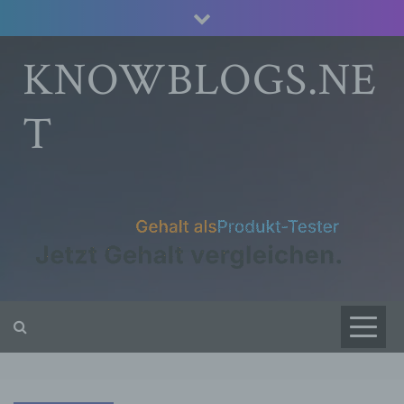
Skip
to
content
KNOWBLOGS.NE
T