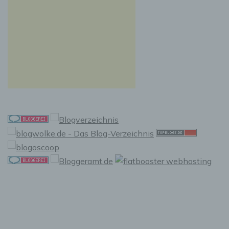
e) Profiling
Profiling ist jede Art der automatisierten
Verarbeitung personenbezogener Daten, die
darin besteht, dass diese personenbezogenen
Daten verwendet werden, um bestimmte
persönliche Aspekte, die sich auf eine
natürliche Person beziehen, zu bewerten,
insbesondere, um Aspekte bezüglich
Arbeitsleistung, wirtschaftlicher Lage,
Gesundheit, persönlicher Vorlieben,
Interessen, Zuverlässigkeit, Verhalten,
Aufenthaltsort oder Ortswechsel dieser
natürlichen Person zu analysieren oder
vorherzusagen.
f) Pseudonymisierung
Pseudonymisierung ist die Verarbeitung
personenbezogener Daten in einer Weise, auf
welche die personenbezogenen Daten ohne
Hinzuziehung zusätzlicher Informationen nicht