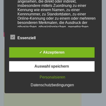
angesehen, die direkt oder indirekt,
insbesondere mittels Zuordnung zu einer
Kennung wie einem Namen, zu einer
Kennnummer, zu Standortdaten, zu einer
Online-Kennung oder zu einem oder mehreren
besonderen Merkmalen, die Ausdruck der
physischen, physiologischen, genetischen,
psychischen, wirtschaftlichen, kulturellen oder
sozialen Identität dieser natürlichen Person
Essenziell
sind, identifiziert werden kann.
✓ Akzeptieren
b) betroffene Person
Betroffene Person ist jede identifizierte oder
Auswahl speichern
identifizierbare natürliche Person, deren
personenbezogene Daten von dem für die
Personalsieren
Verarbeitung Verantwortlichen verarbeitet
werden.
Datenschutzbedingungen
c) Verarbeitung