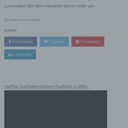
zumindest die Mini variante davon oder um
on
Leave a Comment
Für
Golf
SHARE
Fans
Facebook
Twitter
Pinterest
eine
fernmitgliedschaft…
Linkedin
Netflix Guthabenkarten Kauflink.>LINK<