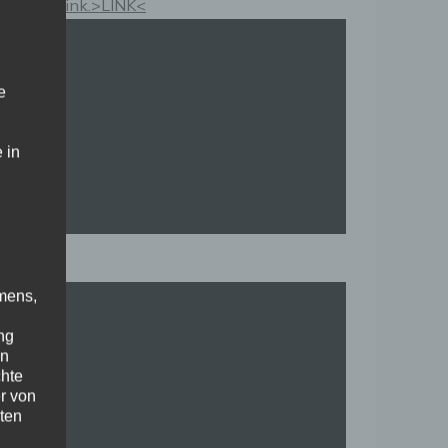
Kauflink.>LINK<
e
 in
mens,
ng
en
chte
r von
ten