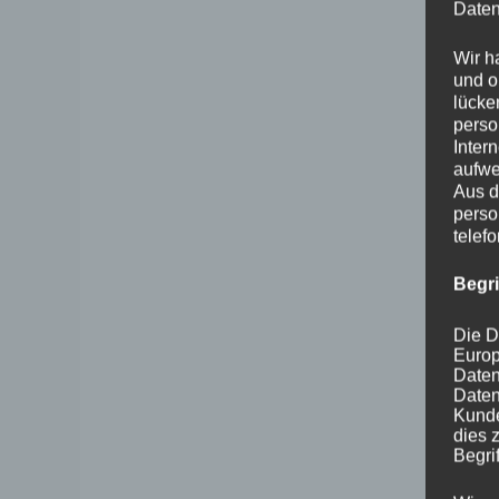
Daten
Wir h
und o
lücke
perso
Inter
aufwe
Aus d
perso
telef
Begr
Die D
Europ
Daten
Daten
Kunde
dies 
Begrif