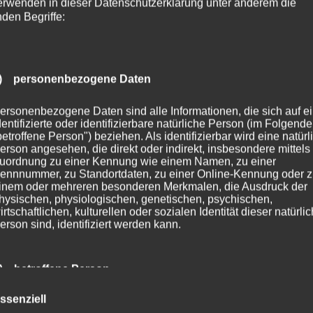
erwenden in dieser Datenschutzerklärung unter anderem die
nden Begriffe:
) personenbezogene Daten
ersonenbezogene Daten sind alle Informationen, die sich auf e
dentifizierte oder identifizierbare natürliche Person (im Folgend
betroffene Person") beziehen. Als identifizierbar wird eine natürl
erson angesehen, die direkt oder indirekt, insbesondere mittels
uordnung zu einer Kennung wie einem Namen, zu einer
ennnummer, zu Standortdaten, zu einer Online-Kennung oder 
inem oder mehreren besonderen Merkmalen, die Ausdruck der
hysischen, physiologischen, genetischen, psychischen,
irtschaftlichen, kulturellen oder sozialen Identität dieser natürli
erson sind, identifiziert werden kann.
) betroffene Person
ssenziell
etroffene Person ist jede identifizierte oder identifizierbare natür