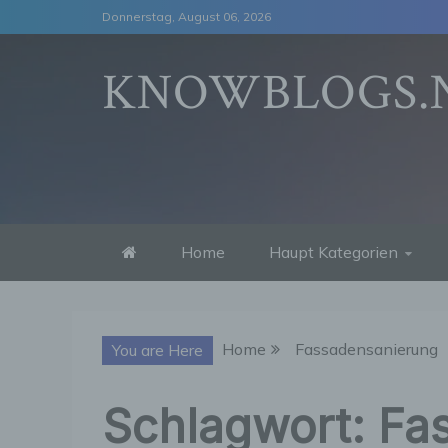
Skip
Donnerstag, August 06, 2026
to
content
KNOWBLOGS.
Home
Haupt Kategorien
Home
Fassadensanierung
You are Here
Schlagwort:
Fa