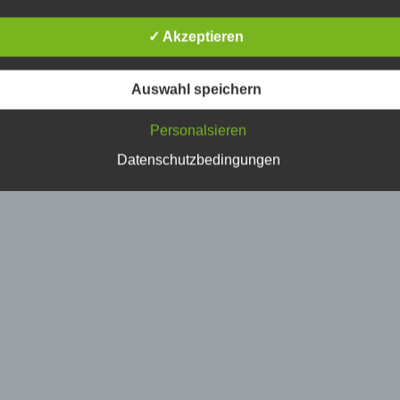
erson, deren personenbezogene Daten von dem für die Verarbe
erantwortlichen verarbeitet werden.
✓ Akzeptieren
) Verarbeitung
Auswahl speichern
erarbeitung ist jeder mit oder ohne Hilfe automatisierter Verfahr
Personalsieren
usgeführte Vorgang oder jede solche Vorgangsreihe im
usammenhang mit personenbezogenen Daten wie das Erheben
Datenschutzbedingungen
rfassen, die Organisation, das Ordnen, die Speicherung, die
npassung oder Veränderung, das Auslesen, das Abfragen, die
erwendung, die Offenlegung durch Übermittlung, Verbreitung o
ine andere Form der Bereitstellung, den Abgleich oder die
erknüpfung, die Einschränkung, das Löschen oder die Vernicht
) Einschränkung der Verarbeitung
inschränkung der Verarbeitung ist die Markierung gespeicherte
ersonenbezogener Daten mit dem Ziel, ihre künftige Verarbeitu
inzuschränken.