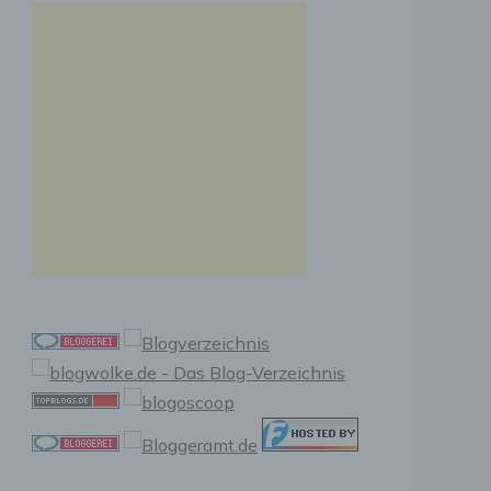
n, zu
ssen,
r
en in
ischen
sen