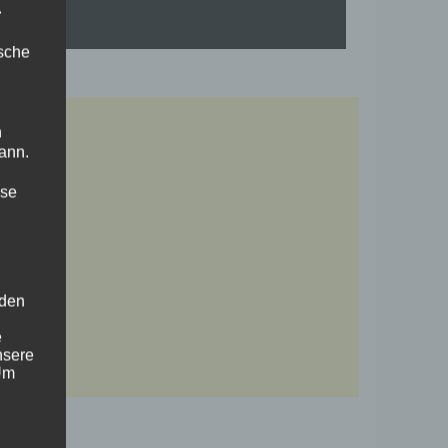
.
ische
n
ann.
ise
 den
e
nsere
 Um