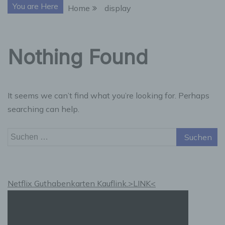
You are Here
Home
display
Nothing Found
It seems we can’t find what you’re looking for. Perhaps
searching can help.
Suchen
nach:
Netflix Guthabenkarten Kauflink.>LINK<