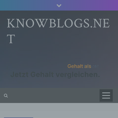
Skip
to
content
KNOWBLOGS.NE
T