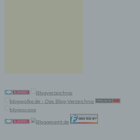
Auslesen, das Abfragen, die Verwendung, die
Offenlegung durch Übermittlung, Verbreitung
oder eine andere Form der Bereitstellung, den
Abgleich oder die Verknüpfung, die
Einschränkung, das Löschen oder die
Vernichtung.
d) Einschränkung der Verarbeitung
Einschränkung der Verarbeitung ist die
Markierung gespeicherter personenbezogener
Daten mit dem Ziel, ihre künftige Verarbeitung
einzuschränken.
e) Profiling
Profiling ist jede Art der automatisierten
Verarbeitung personenbezogener Daten, die
darin besteht, dass diese personenbezogenen
Daten verwendet werden, um bestimmte
persönliche Aspekte, die sich auf eine