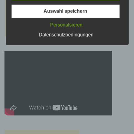
psychischen, wirtschaftlichen, kulturellen oder
sozialen Identität dieser natürlichen Person
sind, identifiziert werden kann.
Auswahl speichern
Personalsieren
b) betroffene Person
Datenschutzbedingungen
Betroffene Person ist jede identifizierte oder
identifizierbare natürliche Person, deren
personenbezogene Daten von dem für die
Verarbeitung Verantwortlichen verarbeitet
werden.
c) Verarbeitung
Verarbeitung ist jeder mit oder ohne Hilfe
automatisierter Verfahren ausgeführte Vorgang
oder jede solche Vorgangsreihe im
Zusammenhang mit personenbezogenen
Daten wie das Erheben, das Erfassen, die
Organisation, das Ordnen, die Speicherung,
die Anpassung oder Veränderung, das