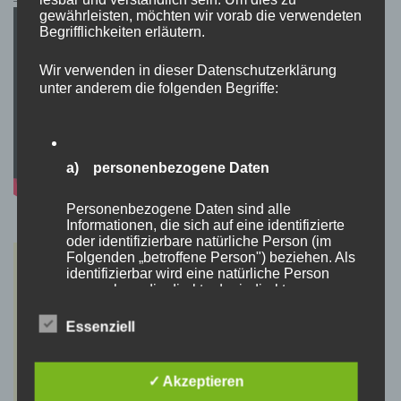
gewährleisten, möchten wir vorab die verwendeten
Begrifflichkeiten erläutern.
Wir verwenden in dieser Datenschutzerklärung
unter anderem die folgenden Begriffe:
a) personenbezogene Daten
Personenbezogene Daten sind alle
Informationen, die sich auf eine identifizierte
oder identifizierbare natürliche Person (im
Folgenden „betroffene Person") beziehen. Als
identifizierbar wird eine natürliche Person
angesehen, die direkt oder indirekt,
insbesondere mittels Zuordnung zu einer
Kennung wie einem Namen, zu einer
Essenziell
Kennnummer, zu Standortdaten, zu einer
Online-Kennung oder zu einem oder mehreren
besonderen Merkmalen, die Ausdruck der
✓ Akzeptieren
physischen, physiologischen, genetischen,