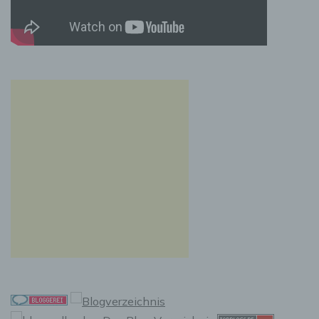
Aufenthaltsort oder Ortswechsel dieser
natürlichen Person zu analysieren oder
vorherzusagen.
f) Pseudonymisierung
Pseudonymisierung ist die Verarbeitung
personenbezogener Daten in einer Weise, auf
welche die personenbezogenen Daten ohne
Hinzuziehung zusätzlicher Informationen nicht
mehr einer spezifischen betroffenen Person
zugeordnet werden können, sofern diese
zusätzlichen Informationen gesondert
aufbewahrt werden und technischen und
organisatorischen Maßnahmen unterliegen,
die gewährleisten, dass die
personenbezogenen Daten nicht einer
identifizierten oder identifizierbaren
natürlichen Person zugewiesen werden.
g) Verantwortlicher oder für die