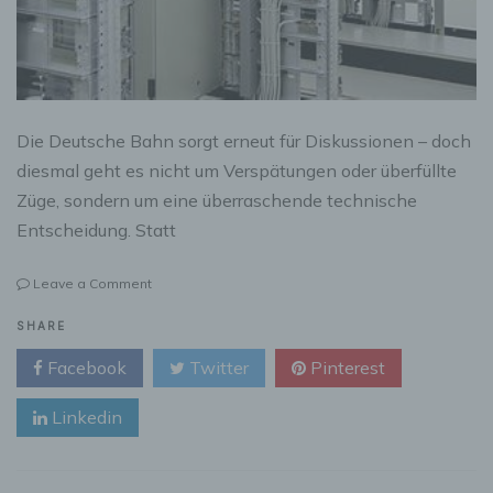
Die Deutsche Bahn sorgt erneut für Diskussionen – doch
diesmal geht es nicht um Verspätungen oder überfüllte
Züge, sondern um eine überraschende technische
Entscheidung. Statt
on
Leave a Comment
Deutsche
Bahn
SHARE
setzt
Facebook
Twitter
Pinterest
auf
90er-
Linkedin
Jahre-
Technik
–
Ist