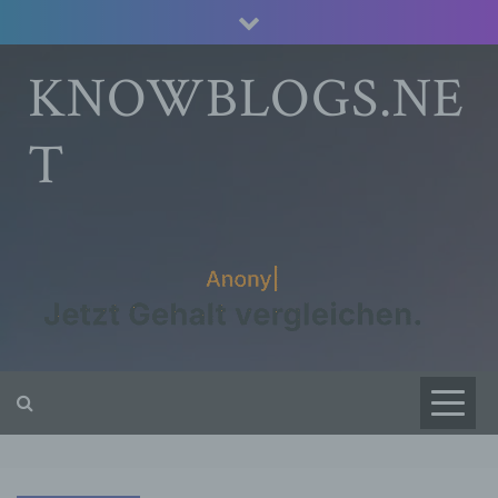
Skip
to
content
KNOWBLOGS.NE
T