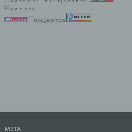
Verarbeitung Verantwortlicher
Verantwortlicher oder für die Verarbeitung
Verantwortlicher ist die natürliche oder
juristische Person, Behörde, Einrichtung oder
andere Stelle, die allein oder gemeinsam mit
anderen über die Zwecke und Mittel der
Verarbeitung von personenbezogenen Daten
entscheidet. Sind die Zwecke und Mittel dieser
Verarbeitung durch das Unionsrecht oder das
Recht der Mitgliedstaaten vorgegeben, so
kann der Verantwortliche beziehungsweise
können die bestimmten Kriterien seiner
Benennung nach dem Unionsrecht oder dem
Recht der Mitgliedstaaten vorgesehen werden.
h) Auftragsverarbeiter
Auftragsverarbeiter ist eine natürliche oder
juristische Person, Behörde, Einrichtung oder
andere Stelle, die personenbezogene Daten
im Auftrag des Verantwortlichen verarbeitet.
META