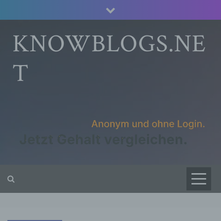
Skip
to
content
KNOWBLOGS.NE
T