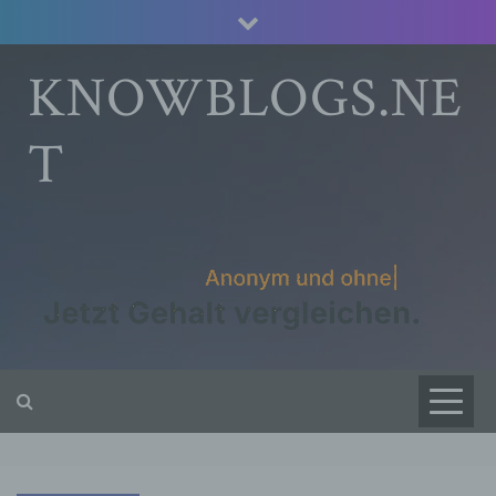
Skip
to
content
KNOWBLOGS.NE
T