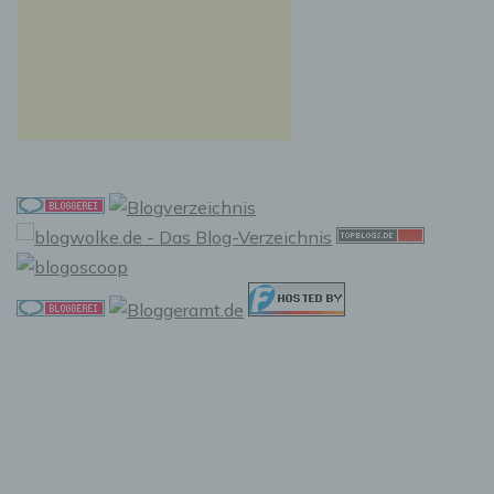
f) Pseudonymisierung
Pseudonymisierung ist die Verarbeitung
personenbezogener Daten in einer Weise, auf
welche die personenbezogenen Daten ohne
Hinzuziehung zusätzlicher Informationen nicht
mehr einer spezifischen betroffenen Person
zugeordnet werden können, sofern diese
zusätzlichen Informationen gesondert
aufbewahrt werden und technischen und
organisatorischen Maßnahmen unterliegen,
die gewährleisten, dass die
personenbezogenen Daten nicht einer
identifizierten oder identifizierbaren
natürlichen Person zugewiesen werden.
g) Verantwortlicher oder für die
Verarbeitung Verantwortlicher
Verantwortlicher oder für die Verarbeitung
Verantwortlicher ist die natürliche oder