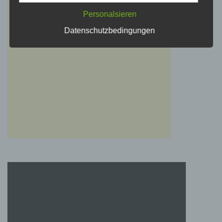
Personalsieren
c) Verarbeitung
Datenschutzbedingungen
Verarbeitung ist jeder mit oder ohne Hilfe
automatisierter Verfahren ausgeführte Vorgang
oder jede solche Vorgangsreihe im
Zusammenhang mit personenbezogenen
Daten wie das Erheben, das Erfassen, die
Organisation, das Ordnen, die Speicherung,
die Anpassung oder Veränderung, das
Auslesen, das Abfragen, die Verwendung, die
Offenlegung durch Übermittlung, Verbreitung
oder eine andere Form der Bereitstellung, den
Abgleich oder die Verknüpfung, die
Einschränkung, das Löschen oder die
Vernichtung.
d) Einschränkung der Verarbeitung
Einschränkung der Verarbeitung ist die
Markierung gespeicherter personenbezogener