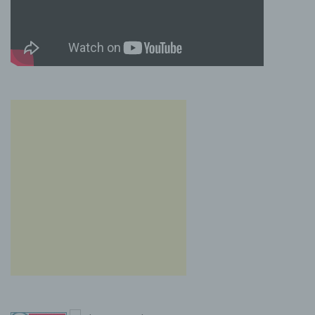
Daten mit dem Ziel, ihre künftige Verarbeitung
einzuschränken.
e) Profiling
Profiling ist jede Art der automatisierten
Verarbeitung personenbezogener Daten, die
darin besteht, dass diese personenbezogenen
Daten verwendet werden, um bestimmte
persönliche Aspekte, die sich auf eine
natürliche Person beziehen, zu bewerten,
insbesondere, um Aspekte bezüglich
Arbeitsleistung, wirtschaftlicher Lage,
Gesundheit, persönlicher Vorlieben,
Interessen, Zuverlässigkeit, Verhalten,
Aufenthaltsort oder Ortswechsel dieser
natürlichen Person zu analysieren oder
vorherzusagen.
f) Pseudonymisierung