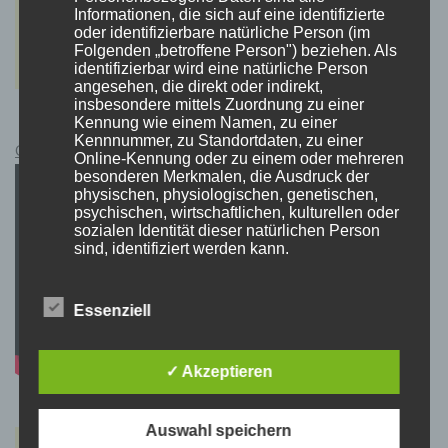
Informationen, die sich auf eine identifizierte
oder identifizierbare natürliche Person (im
Folgenden „betroffene Person") beziehen. Als
identifizierbar wird eine natürliche Person
angesehen, die direkt oder indirekt,
insbesondere mittels Zuordnung zu einer
Kennung wie einem Namen, zu einer
Kennnummer, zu Standortdaten, zu einer
Cyberpunk 2077 Kauflink.>LINK<
Online-Kennung oder zu einem oder mehreren
besonderen Merkmalen, die Ausdruck der
physischen, physiologischen, genetischen,
psychischen, wirtschaftlichen, kulturellen oder
sozialen Identität dieser natürlichen Person
sind, identifiziert werden kann.
Essenziell
b) betroffene Person
Betroffene Person ist jede identifizierte oder
✓ Akzeptieren
identifizierbare natürliche Person, deren
personenbezogene Daten von dem für die
Verarbeitung Verantwortlichen verarbeitet
werden.
Auswahl speichern