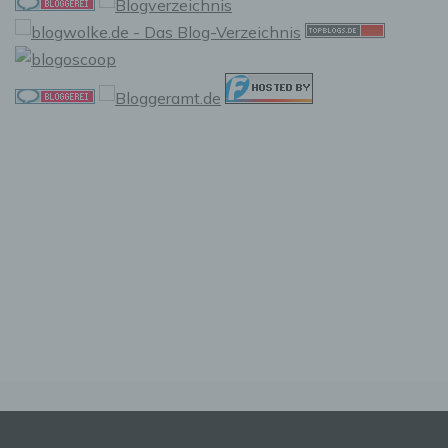
Pseudonymisierung ist die Verarbeitung
personenbezogener Daten in einer Weise, auf
welche die personenbezogenen Daten ohne
Hinzuziehung zusätzlicher Informationen nicht
mehr einer spezifischen betroffenen Person
zugeordnet werden können, sofern diese
zusätzlichen Informationen gesondert
aufbewahrt werden und technischen und
organisatorischen Maßnahmen unterliegen,
die gewährleisten, dass die
personenbezogenen Daten nicht einer
identifizierten oder identifizierbaren
natürlichen Person zugewiesen werden.
g) Verantwortlicher oder für die
Verarbeitung Verantwortlicher
Verantwortlicher oder für die Verarbeitung
Verantwortlicher ist die natürliche oder
juristische Person, Behörde, Einrichtung oder
andere Stelle, die allein oder gemeinsam mit
anderen über die Zwecke und Mittel der
Verarbeitung von personenbezogenen Daten