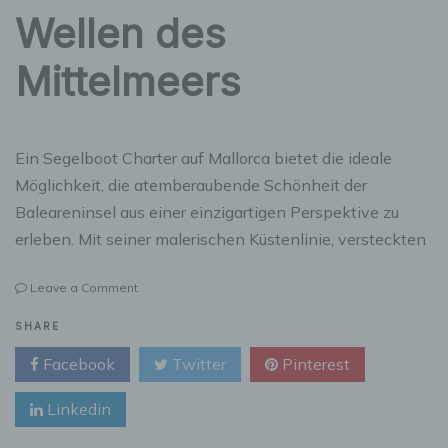
Wellen des
Mittelmeers
Ein Segelboot Charter auf Mallorca bietet die ideale
Möglichkeit, die atemberaubende Schönheit der
Baleareninsel aus einer einzigartigen Perspektive zu
erleben. Mit seiner malerischen Küstenlinie, versteckten
on
Leave a Comment
Segelboot
Charter
SHARE
Mallorca:
Facebook
Twitter
Pinterest
Ein
unvergessliches
Linkedin
Abenteuer
auf
den