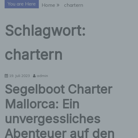
You are Here
Home
chartern
Schlagwort:
chartern
19. Juli 2023
admin
Segelboot Charter
Mallorca: Ein
unvergessliches
Abenteuer auf den