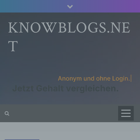
Skip
to
content
KNOWBLOGS.NE
T