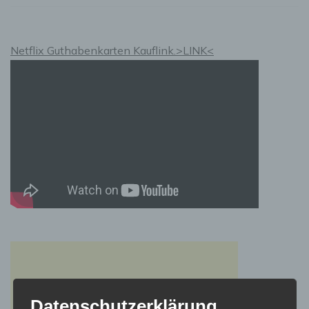
Wellen
des
Mittelmeers
Netflix Guthabenkarten Kauflink.>LINK<
Datenschutzerklärung