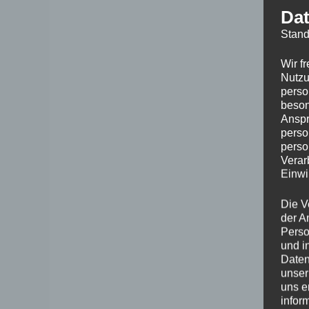
Dat
Stand
Wir f
Nutzu
perso
beson
Anspr
perso
perso
Verar
Einwi
Die V
der A
Perso
und i
Daten
unser
uns e
infor