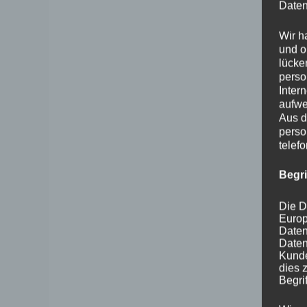
Daten
Wir h
und o
lücke
perso
Inter
aufwe
Aus d
perso
telef
Begr
Die D
Europ
Daten
Daten
Kunde
dies 
Begrif