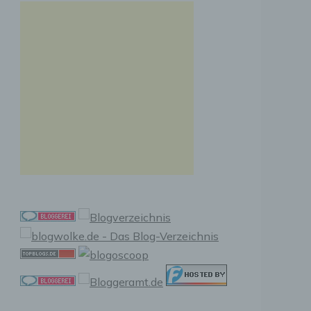
n, zu
ssen,
r
en in
ischen
sen