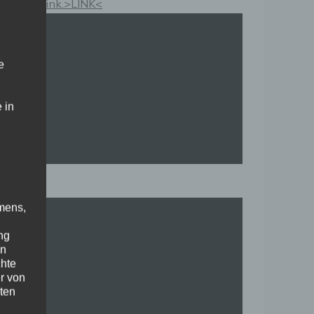
Kauflink.>LINK<
e
 in
mens,
ng
en
chte
r von
ten