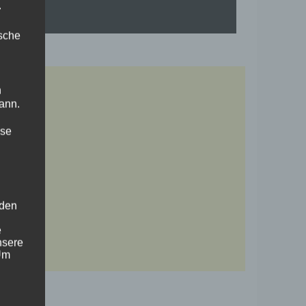
.
ische
n
ann.
ise
 den
e
nsere
 Um