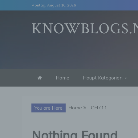
Skip
Montag, August 10, 2026
to
content
KNOWBLOGS.
Home
Haupt Kategorien
Home
CH711
You are Here
Nothing Found