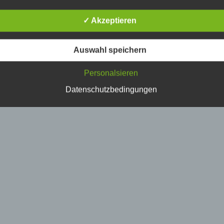
erson, deren personenbezogene Daten von dem für die Verarbe
erantwortlichen verarbeitet werden.
✓ Akzeptieren
) Verarbeitung
Auswahl speichern
erarbeitung ist jeder mit oder ohne Hilfe automatisierter Verfahr
Personalsieren
usgeführte Vorgang oder jede solche Vorgangsreihe im
usammenhang mit personenbezogenen Daten wie das Erheben
Datenschutzbedingungen
rfassen, die Organisation, das Ordnen, die Speicherung, die
npassung oder Veränderung, das Auslesen, das Abfragen, die
erwendung, die Offenlegung durch Übermittlung, Verbreitung o
ine andere Form der Bereitstellung, den Abgleich oder die
erknüpfung, die Einschränkung, das Löschen oder die Vernicht
) Einschränkung der Verarbeitung
inschränkung der Verarbeitung ist die Markierung gespeicherte
ersonenbezogener Daten mit dem Ziel, ihre künftige Verarbeitu
inzuschränken.