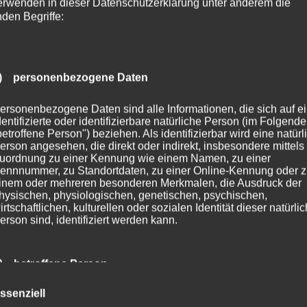
erwenden in dieser Datenschutzerklärung unter anderem die
nden Begriffe:
) personenbezogene Daten
ersonenbezogene Daten sind alle Informationen, die sich auf e
dentifizierte oder identifizierbare natürliche Person (im Folgend
betroffene Person") beziehen. Als identifizierbar wird eine natürl
erson angesehen, die direkt oder indirekt, insbesondere mittels
uordnung zu einer Kennung wie einem Namen, zu einer
ennnummer, zu Standortdaten, zu einer Online-Kennung oder 
inem oder mehreren besonderen Merkmalen, die Ausdruck der
hysischen, physiologischen, genetischen, psychischen,
irtschaftlichen, kulturellen oder sozialen Identität dieser natürli
erson sind, identifiziert werden kann.
) betroffene Person
ssenziell
etroffene Person ist jede identifizierte oder identifizierbare natür