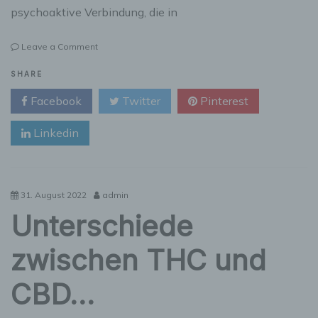
psychoaktive Verbindung, die in
on
Leave a Comment
Vor-
und
SHARE
Nachteile
Facebook
Twitter
Pinterest
von
CBD:
Linkedin
Eine
umfassende
Analyse
31. August 2022
admin
Unterschiede
zwischen THC und
CBD…