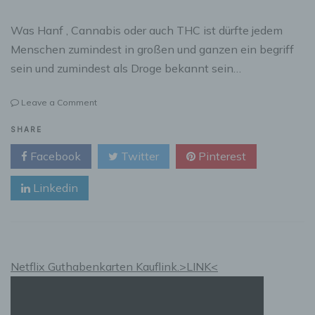
Was Hanf , Cannabis oder auch THC ist dürfte jedem
Menschen zumindest in großen und ganzen ein begriff
sein und zumindest als Droge bekannt sein…
on
Leave a Comment
Unterschiede
zwischen
SHARE
THC
Facebook
Twitter
Pinterest
und
CBD…
Linkedin
Netflix Guthabenkarten Kauflink.>LINK<