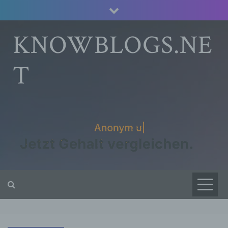
Skip
to
content
KNOWBLOGS.NE
T