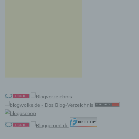
vorherzusagen.
f) Pseudonymisierung
Pseudonymisierung ist die Verarbeitung
personenbezogener Daten in einer Weise, auf
welche die personenbezogenen Daten ohne
Hinzuziehung zusätzlicher Informationen nicht
mehr einer spezifischen betroffenen Person
zugeordnet werden können, sofern diese
zusätzlichen Informationen gesondert
aufbewahrt werden und technischen und
organisatorischen Maßnahmen unterliegen,
die gewährleisten, dass die
personenbezogenen Daten nicht einer
identifizierten oder identifizierbaren
natürlichen Person zugewiesen werden.
g) Verantwortlicher oder für die
Verarbeitung Verantwortlicher