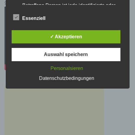
Cyberpunk 2077 Kauflink.>LINK<
Betroffene Person ist jede identifizierte oder
identifizierbare natürliche Person, deren
personenbezogene Daten von dem für die
Essenziell
Verarbeitung Verantwortlichen verarbeitet
werden.
✓ Akzeptieren
c) Verarbeitung
Auswahl speichern
Verarbeitung ist jeder mit oder ohne Hilfe
automatisierter Verfahren ausgeführte Vorgang
Personalsieren
oder jede solche Vorgangsreihe im
Zusammenhang mit personenbezogenen
Datenschutzbedingungen
Daten wie das Erheben, das Erfassen, die
Organisation, das Ordnen, die Speicherung,
die Anpassung oder Veränderung, das
Auslesen, das Abfragen, die Verwendung, die
Offenlegung durch Übermittlung, Verbreitung
oder eine andere Form der Bereitstellung, den
Abgleich oder die Verknüpfung, die
Einschränkung, das Löschen oder die
Vernichtung.