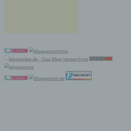
f) Pseudonymisierung
Pseudonymisierung ist die Verarbeitung
personenbezogener Daten in einer Weise, auf
welche die personenbezogenen Daten ohne
Hinzuziehung zusätzlicher Informationen nicht
mehr einer spezifischen betroffenen Person
zugeordnet werden können, sofern diese
zusätzlichen Informationen gesondert
aufbewahrt werden und technischen und
organisatorischen Maßnahmen unterliegen,
die gewährleisten, dass die
personenbezogenen Daten nicht einer
identifizierten oder identifizierbaren
natürlichen Person zugewiesen werden.
g) Verantwortlicher oder für die
Verarbeitung Verantwortlicher
Verantwortlicher oder für die Verarbeitung
Verantwortlicher ist die natürliche oder