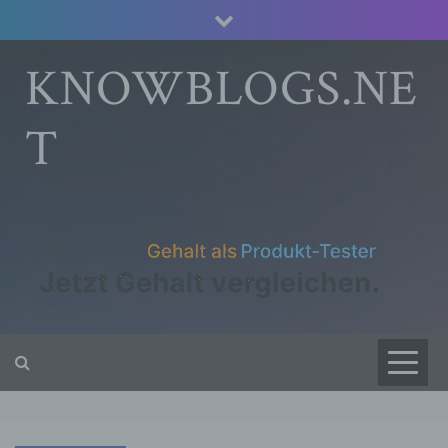
Skip
to
content
KNOWBLOGS.NE
T