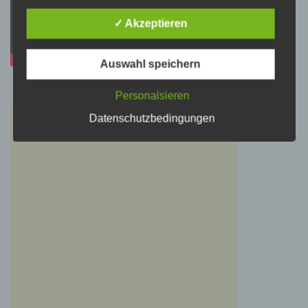
personenbezogene Daten von dem für die
Verarbeitung Verantwortlichen verarbeitet
✓ Akzeptieren
werden.
Auswahl speichern
c) Verarbeitung
Personalsieren
Verarbeitung ist jeder mit oder ohne Hilfe
automatisierter Verfahren ausgeführte Vorgang
Datenschutzbedingungen
oder jede solche Vorgangsreihe im
Zusammenhang mit personenbezogenen
Daten wie das Erheben, das Erfassen, die
Organisation, das Ordnen, die Speicherung,
die Anpassung oder Veränderung, das
Auslesen, das Abfragen, die Verwendung, die
Offenlegung durch Übermittlung, Verbreitung
oder eine andere Form der Bereitstellung, den
Abgleich oder die Verknüpfung, die
Einschränkung, das Löschen oder die
Vernichtung.
d) Einschränkung der Verarbeitung