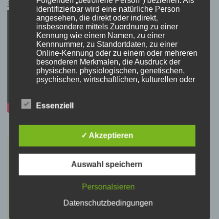
Cyberpunk 2077 Kauflink.>LINK<
identifizierbar wird eine natürliche Person
angesehen, die direkt oder indirekt,
insbesondere mittels Zuordnung zu einer
Kennung wie einem Namen, zu einer
Kennnummer, zu Standortdaten, zu einer
Online-Kennung oder zu einem oder mehreren
besonderen Merkmalen, die Ausdruck der
physischen, physiologischen, genetischen,
psychischen, wirtschaftlichen, kulturellen oder
sozialen Identität dieser natürlichen Person
sind, identifiziert werden kann.
Essenziell
b) betroffene Person
✓ Akzeptieren
Betroffene Person ist jede identifizierte oder
identifizierbare natürliche Person, deren
Auswahl speichern
personenbezogene Daten von dem für die
Verarbeitung Verantwortlichen verarbeitet
werden.
Personalsieren
Datenschutzbedingungen
c) Verarbeitung