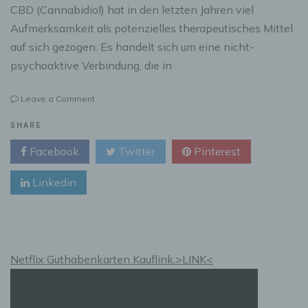
CBD (Cannabidiol) hat in den letzten Jahren viel
Aufmerksamkeit als potenzielles therapeutisches Mittel
auf sich gezogen. Es handelt sich um eine nicht-
psychoaktive Verbindung, die in
on
Leave a Comment
Vor-
und
SHARE
Nachteile
Facebook
Twitter
Pinterest
von
CBD:
Linkedin
Eine
umfassende
Analyse
Netflix Guthabenkarten Kauflink.>LINK<