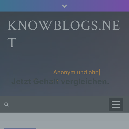
Skip
to
content
KNOWBLOGS.NE
T