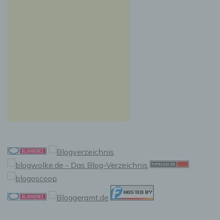
e) Profiling
Profiling ist jede Art der automatisierten
Verarbeitung personenbezogener Daten, die
darin besteht, dass diese personenbezogenen
Daten verwendet werden, um bestimmte
persönliche Aspekte, die sich auf eine
natürliche Person beziehen, zu bewerten,
insbesondere, um Aspekte bezüglich
Arbeitsleistung, wirtschaftlicher Lage,
Gesundheit, persönlicher Vorlieben,
Interessen, Zuverlässigkeit, Verhalten,
Aufenthaltsort oder Ortswechsel dieser
natürlichen Person zu analysieren oder
vorherzusagen.
f) Pseudonymisierung
Pseudonymisierung ist die Verarbeitung
personenbezogener Daten in einer Weise, auf
welche die personenbezogenen Daten ohne