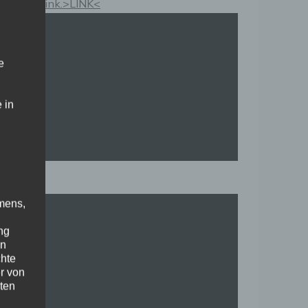
Kauflink.>LINK<
e
 in
mens,
ng
en
chte
r von
ten