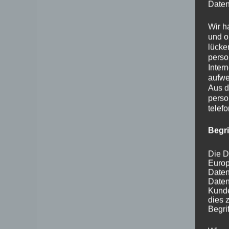
Daten
Wir h
und o
lücke
perso
Inter
aufwe
Aus d
perso
telef
Begr
Die D
Europ
Daten
Daten
Kunde
dies 
Begrif