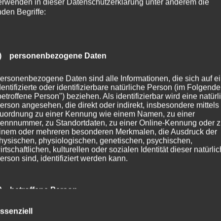
erwenden in dieser Datenschutzerklärung unter anderem die
nden Begriffe:
) personenbezogene Daten
ersonenbezogene Daten sind alle Informationen, die sich auf e
dentifizierte oder identifizierbare natürliche Person (im Folgend
betroffene Person") beziehen. Als identifizierbar wird eine natürl
erson angesehen, die direkt oder indirekt, insbesondere mittels
uordnung zu einer Kennung wie einem Namen, zu einer
ennnummer, zu Standortdaten, zu einer Online-Kennung oder 
inem oder mehreren besonderen Merkmalen, die Ausdruck der
hysischen, physiologischen, genetischen, psychischen,
irtschaftlichen, kulturellen oder sozialen Identität dieser natürli
erson sind, identifiziert werden kann.
) betroffene Person
ssenziell
etroffene Person ist jede identifizierte oder identifizierbare natür