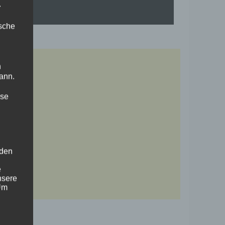
.
ische
n
ann.
ise
 den
e
nsere
 Um