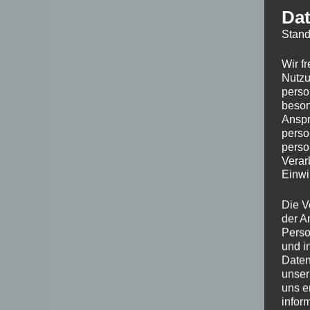
Dat
Stand
Wir f
Nutzu
perso
beson
Anspr
perso
perso
Verar
Einwi
Die V
der A
Perso
und i
Daten
unser
uns e
infor