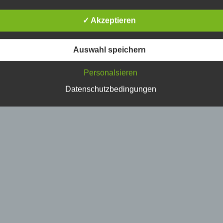
erson, deren personenbezogene Daten von dem für die Verarbe
erantwortlichen verarbeitet werden.
✓ Akzeptieren
) Verarbeitung
Auswahl speichern
erarbeitung ist jeder mit oder ohne Hilfe automatisierter Verfahr
Personalsieren
usgeführte Vorgang oder jede solche Vorgangsreihe im
usammenhang mit personenbezogenen Daten wie das Erheben
Datenschutzbedingungen
rfassen, die Organisation, das Ordnen, die Speicherung, die
npassung oder Veränderung, das Auslesen, das Abfragen, die
erwendung, die Offenlegung durch Übermittlung, Verbreitung o
ine andere Form der Bereitstellung, den Abgleich oder die
erknüpfung, die Einschränkung, das Löschen oder die Vernicht
) Einschränkung der Verarbeitung
inschränkung der Verarbeitung ist die Markierung gespeicherte
ersonenbezogener Daten mit dem Ziel, ihre künftige Verarbeitu
inzuschränken.