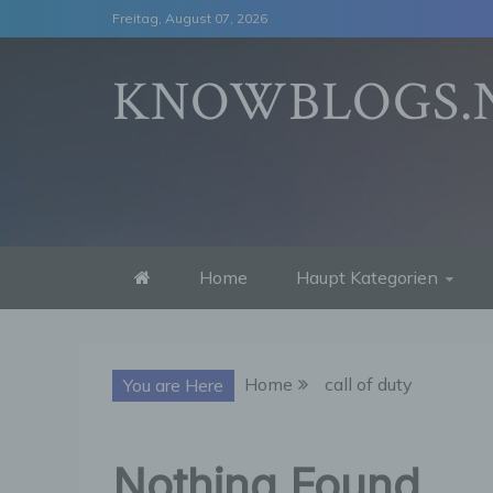
Skip
Freitag, August 07, 2026
to
content
KNOWBLOGS.
Home
Haupt Kategorien
Home
call of duty
You are Here
Nothing Found