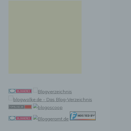
n, zu
ssen,
r
en in
ischen
sen