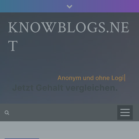
Skip
to
content
KNOWBLOGS.NE
T