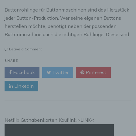
Buttonrohlinge für Buttonmaschinen sind das Herzstück
jeder Button-Produktion. Wer seine eigenen Buttons
herstellen möchte, benötigt neben der passenden
Buttonmaschine auch die richtigen Rohlinge. Diese sind
on
Leave a Comment
Buttonrohlinge
für
SHARE
Buttonmaschinen:
Facebook
Twitter
Pinterest
Alles,
was
Linkedin
du
wissen
musst
Netflix Guthabenkarten Kauflink.>LINK<