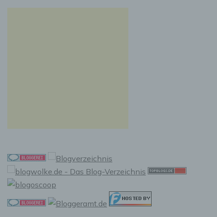
vorherzusagen.
f) Pseudonymisierung
Pseudonymisierung ist die Verarbeitung
personenbezogener Daten in einer Weise, auf
welche die personenbezogenen Daten ohne
Hinzuziehung zusätzlicher Informationen nicht
mehr einer spezifischen betroffenen Person
zugeordnet werden können, sofern diese
zusätzlichen Informationen gesondert
aufbewahrt werden und technischen und
organisatorischen Maßnahmen unterliegen,
die gewährleisten, dass die
personenbezogenen Daten nicht einer
identifizierten oder identifizierbaren
natürlichen Person zugewiesen werden.
g) Verantwortlicher oder für die
Verarbeitung Verantwortlicher