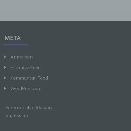
andere Stelle, die allein oder gemeinsam mit
anderen über die Zwecke und Mittel der
Verarbeitung von personenbezogenen Daten
entscheidet. Sind die Zwecke und Mittel dieser
Verarbeitung durch das Unionsrecht oder das
Recht der Mitgliedstaaten vorgegeben, so
kann der Verantwortliche beziehungsweise
META
können die bestimmten Kriterien seiner
Benennung nach dem Unionsrecht oder dem
Recht der Mitgliedstaaten vorgesehen werden.
Anmelden
h) Auftragsverarbeiter
Eintrags-Feed
Kommentar-Feed
Auftragsverarbeiter ist eine natürliche oder
juristische Person, Behörde, Einrichtung oder
WordPress.org
andere Stelle, die personenbezogene Daten
im Auftrag des Verantwortlichen verarbeitet.
Datenschutzerklärung
i) Empfänger
Impressum
Empfänger ist eine natürliche oder juristische