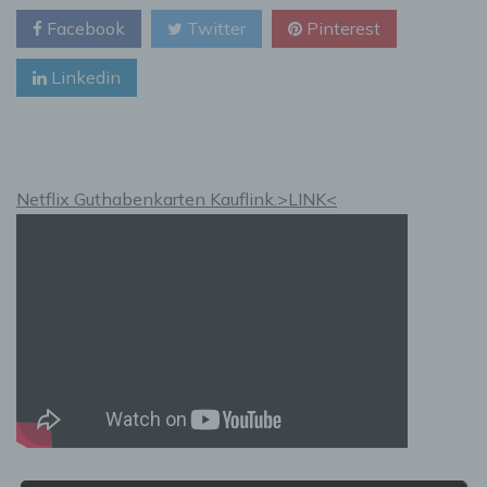
Garage
Facebook
Twitter
Pinterest
aus
Blockbohlen
Linkedin
Netflix Guthabenkarten Kauflink.>LINK<