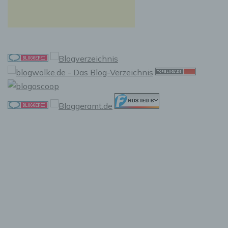
f) Pseudonymisierung
Pseudonymisierung ist die Verarbeitung
personenbezogener Daten in einer Weise, auf
welche die personenbezogenen Daten ohne
Hinzuziehung zusätzlicher Informationen nicht
mehr einer spezifischen betroffenen Person
zugeordnet werden können, sofern diese
zusätzlichen Informationen gesondert
aufbewahrt werden und technischen und
organisatorischen Maßnahmen unterliegen,
die gewährleisten, dass die
personenbezogenen Daten nicht einer
identifizierten oder identifizierbaren
natürlichen Person zugewiesen werden.
g) Verantwortlicher oder für die
Verarbeitung Verantwortlicher
Verantwortlicher oder für die Verarbeitung
Verantwortlicher ist die natürliche oder
juristische Person, Behörde, Einrichtung oder