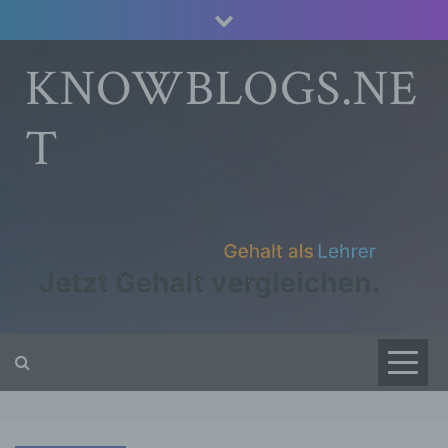
Skip
to
content
KNOWBLOGS.NE
T