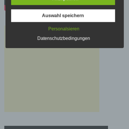
Verarbeitung Verantwortlichen verarbeitet
werden.
Auswahl speichern
c) Verarbeitung
Personalsieren
Verarbeitung ist jeder mit oder ohne Hilfe
Datenschutzbedingungen
automatisierter Verfahren ausgeführte Vorgang
oder jede solche Vorgangsreihe im
Zusammenhang mit personenbezogenen
Daten wie das Erheben, das Erfassen, die
Organisation, das Ordnen, die Speicherung,
die Anpassung oder Veränderung, das
Auslesen, das Abfragen, die Verwendung, die
Offenlegung durch Übermittlung, Verbreitung
oder eine andere Form der Bereitstellung, den
Abgleich oder die Verknüpfung, die
Einschränkung, das Löschen oder die
Vernichtung.
d) Einschränkung der Verarbeitung