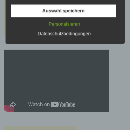
psychischen, wirtschaftlichen, kulturellen oder
sozialen Identität dieser natürlichen Person
sind, identifiziert werden kann.
Auswahl speichern
Personalsieren
b) betroffene Person
Datenschutzbedingungen
Betroffene Person ist jede identifizierte oder
identifizierbare natürliche Person, deren
personenbezogene Daten von dem für die
Verarbeitung Verantwortlichen verarbeitet
werden.
c) Verarbeitung
Verarbeitung ist jeder mit oder ohne Hilfe
automatisierter Verfahren ausgeführte Vorgang
oder jede solche Vorgangsreihe im
Zusammenhang mit personenbezogenen
Daten wie das Erheben, das Erfassen, die
Organisation, das Ordnen, die Speicherung,
die Anpassung oder Veränderung, das