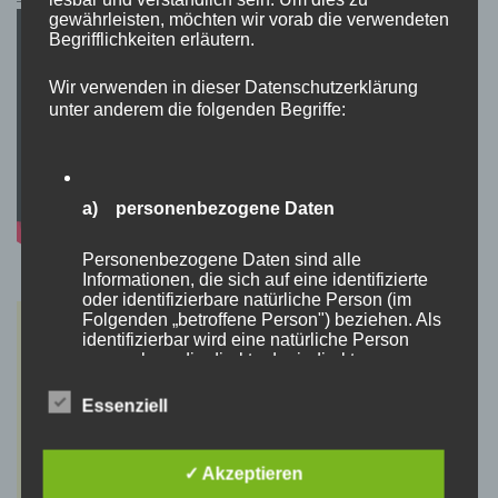
gewährleisten, möchten wir vorab die verwendeten
Begrifflichkeiten erläutern.
Wir verwenden in dieser Datenschutzerklärung
unter anderem die folgenden Begriffe:
a) personenbezogene Daten
Personenbezogene Daten sind alle
Informationen, die sich auf eine identifizierte
oder identifizierbare natürliche Person (im
Folgenden „betroffene Person") beziehen. Als
identifizierbar wird eine natürliche Person
angesehen, die direkt oder indirekt,
insbesondere mittels Zuordnung zu einer
Kennung wie einem Namen, zu einer
Essenziell
Kennnummer, zu Standortdaten, zu einer
Online-Kennung oder zu einem oder mehreren
besonderen Merkmalen, die Ausdruck der
✓ Akzeptieren
physischen, physiologischen, genetischen,