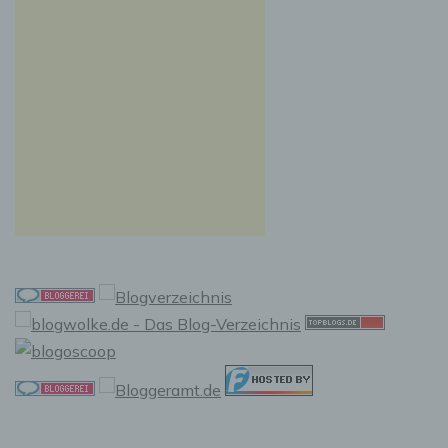
Auslesen, das Abfragen, die Verwendung, die
Offenlegung durch Übermittlung, Verbreitung
oder eine andere Form der Bereitstellung, den
Abgleich oder die Verknüpfung, die
Einschränkung, das Löschen oder die
Vernichtung.
d) Einschränkung der Verarbeitung
Einschränkung der Verarbeitung ist die
Markierung gespeicherter personenbezogener
Daten mit dem Ziel, ihre künftige Verarbeitung
einzuschränken.
e) Profiling
Profiling ist jede Art der automatisierten
Verarbeitung personenbezogener Daten, die
darin besteht, dass diese personenbezogenen
Daten verwendet werden, um bestimmte
persönliche Aspekte, die sich auf eine