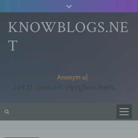
Skip
to
content
KNOWBLOGS.NE
T