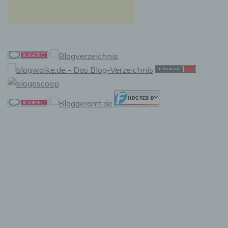
f) Pseudonymisierung
Pseudonymisierung ist die Verarbeitung
personenbezogener Daten in einer Weise, auf
welche die personenbezogenen Daten ohne
Hinzuziehung zusätzlicher Informationen nicht
mehr einer spezifischen betroffenen Person
zugeordnet werden können, sofern diese
zusätzlichen Informationen gesondert
aufbewahrt werden und technischen und
organisatorischen Maßnahmen unterliegen,
die gewährleisten, dass die
personenbezogenen Daten nicht einer
identifizierten oder identifizierbaren
natürlichen Person zugewiesen werden.
g) Verantwortlicher oder für die
Verarbeitung Verantwortlicher
Verantwortlicher oder für die Verarbeitung
Verantwortlicher ist die natürliche oder
juristische Person, Behörde, Einrichtung oder
andere Stelle, die allein oder gemeinsam mit