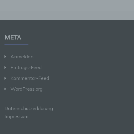
anderen über die Zwecke und Mittel der
Verarbeitung von personenbezogenen Daten
entscheidet. Sind die Zwecke und Mittel dieser
Verarbeitung durch das Unionsrecht oder das
Recht der Mitgliedstaaten vorgegeben, so
kann der Verantwortliche beziehungsweise
META
können die bestimmten Kriterien seiner
Benennung nach dem Unionsrecht oder dem
Recht der Mitgliedstaaten vorgesehen werden.
Anmelden
Eintrags-Feed
h) Auftragsverarbeiter
Kommentar-Feed
Auftragsverarbeiter ist eine natürliche oder
juristische Person, Behörde, Einrichtung oder
WordPress.org
andere Stelle, die personenbezogene Daten
im Auftrag des Verantwortlichen verarbeitet.
Datenschutzerklärung
Impressum
i) Empfänger
Empfänger ist eine natürliche oder juristische