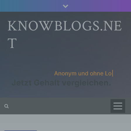
Skip
to
content
KNOWBLOGS.NE
T