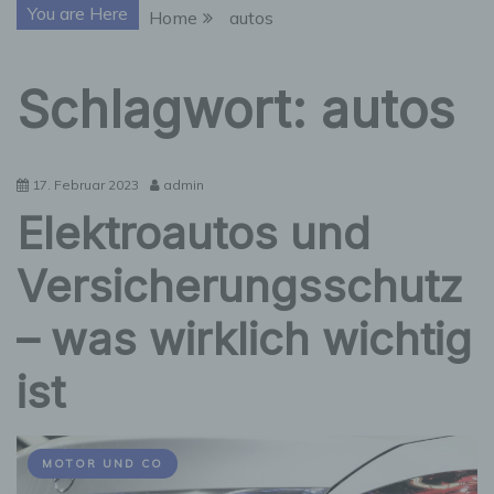
You are Here
Home
autos
Schlagwort:
autos
17. Februar 2023
admin
Elektroautos und
Versicherungsschutz
– was wirklich wichtig
ist
MOTOR UND CO