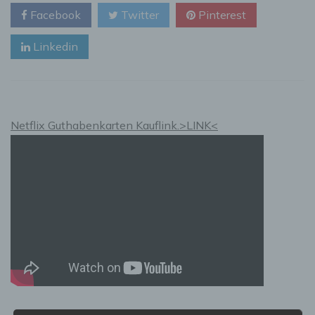
Versicherungsschutz
Facebook
Twitter
Pinterest
–
was
Linkedin
wirklich
wichtig
ist
Netflix Guthabenkarten Kauflink.>LINK<