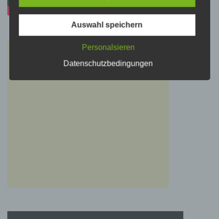
Verarbeitung Verantwortlichen verarbeitet
werden.
Auswahl speichern
c) Verarbeitung
Personalsieren
Verarbeitung ist jeder mit oder ohne Hilfe
Datenschutzbedingungen
automatisierter Verfahren ausgeführte Vorgang
oder jede solche Vorgangsreihe im
Zusammenhang mit personenbezogenen
Daten wie das Erheben, das Erfassen, die
Organisation, das Ordnen, die Speicherung,
die Anpassung oder Veränderung, das
Auslesen, das Abfragen, die Verwendung, die
Offenlegung durch Übermittlung, Verbreitung
oder eine andere Form der Bereitstellung, den
Abgleich oder die Verknüpfung, die
Einschränkung, das Löschen oder die
Vernichtung.
d) Einschränkung der Verarbeitung