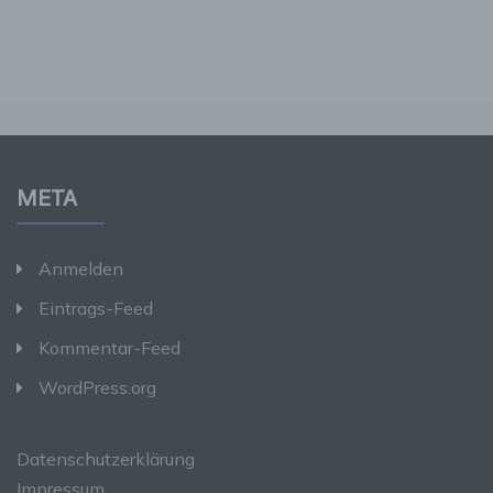
andere Stelle, die allein oder gemeinsam mit
anderen über die Zwecke und Mittel der
Verarbeitung von personenbezogenen Daten
entscheidet. Sind die Zwecke und Mittel dieser
Verarbeitung durch das Unionsrecht oder das
Recht der Mitgliedstaaten vorgegeben, so
kann der Verantwortliche beziehungsweise
können die bestimmten Kriterien seiner
Benennung nach dem Unionsrecht oder dem
META
Recht der Mitgliedstaaten vorgesehen werden.
Anmelden
h) Auftragsverarbeiter
Eintrags-Feed
Auftragsverarbeiter ist eine natürliche oder
juristische Person, Behörde, Einrichtung oder
Kommentar-Feed
andere Stelle, die personenbezogene Daten
im Auftrag des Verantwortlichen verarbeitet.
WordPress.org
i) Empfänger
Datenschutzerklärung
Impressum