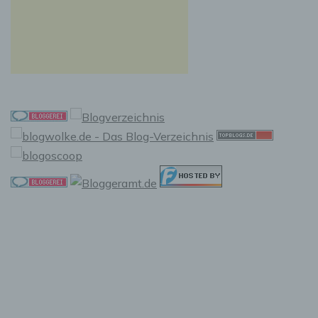
f) Pseudonymisierung
Pseudonymisierung ist die Verarbeitung
personenbezogener Daten in einer Weise, auf
welche die personenbezogenen Daten ohne
Hinzuziehung zusätzlicher Informationen nicht
mehr einer spezifischen betroffenen Person
zugeordnet werden können, sofern diese
zusätzlichen Informationen gesondert
aufbewahrt werden und technischen und
organisatorischen Maßnahmen unterliegen,
die gewährleisten, dass die
personenbezogenen Daten nicht einer
identifizierten oder identifizierbaren
natürlichen Person zugewiesen werden.
g) Verantwortlicher oder für die
Verarbeitung Verantwortlicher
Verantwortlicher oder für die Verarbeitung
Verantwortlicher ist die natürliche oder
juristische Person, Behörde, Einrichtung oder