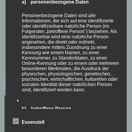
a) personenbezogene Daten
Personenbezogene Daten sind alle
Informationen, die sich auf eine identifizierte
oder identifizierbare natürliche Person (im
Folgenden „betroffene Person") beziehen. Als
identifizierbar wird eine natürliche Person
angesehen, die direkt oder indirekt,
insbesondere mittels Zuordnung zu einer
Kennung wie einem Namen, zu einer
Kennnummer, zu Standortdaten, zu einer
Online-Kennung oder zu einem oder mehreren
besonderen Merkmalen, die Ausdruck der
physischen, physiologischen, genetischen,
psychischen, wirtschaftlichen, kulturellen oder
sozialen Identität dieser natürlichen Person
sind, identifiziert werden kann.
Cyberpunk 2077 Kauflink.>LINK<
b) betroffene Person
Betroffene Person ist jede identifizierte oder
Essenziell
identifizierbare natürliche Person, deren