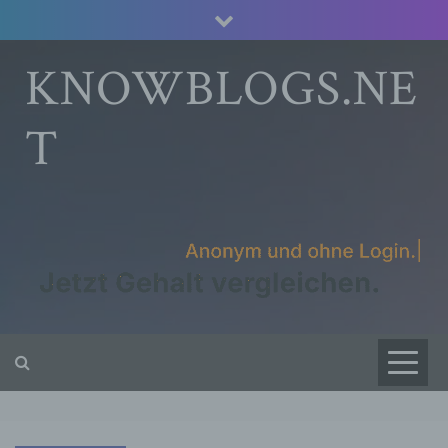
Skip
to
content
KNOWBLOGS.NE
T