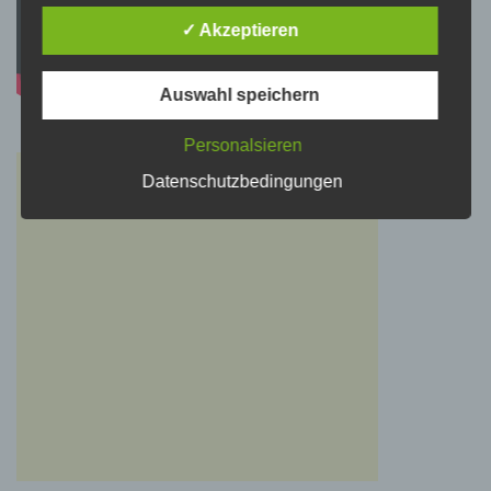
personenbezogene Daten von dem für die
Verarbeitung Verantwortlichen verarbeitet
✓ Akzeptieren
werden.
Auswahl speichern
c) Verarbeitung
Personalsieren
Verarbeitung ist jeder mit oder ohne Hilfe
Datenschutzbedingungen
automatisierter Verfahren ausgeführte Vorgang
oder jede solche Vorgangsreihe im
Zusammenhang mit personenbezogenen
Daten wie das Erheben, das Erfassen, die
Organisation, das Ordnen, die Speicherung,
die Anpassung oder Veränderung, das
Auslesen, das Abfragen, die Verwendung, die
Offenlegung durch Übermittlung, Verbreitung
oder eine andere Form der Bereitstellung, den
Abgleich oder die Verknüpfung, die
Einschränkung, das Löschen oder die
Vernichtung.
d) Einschränkung der Verarbeitung