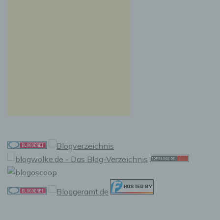
Auslesen, das Abfragen, die Verwendung, die
Offenlegung durch Übermittlung, Verbreitung
oder eine andere Form der Bereitstellung, den
Abgleich oder die Verknüpfung, die
Einschränkung, das Löschen oder die
Vernichtung.
d) Einschränkung der Verarbeitung
Einschränkung der Verarbeitung ist die
Markierung gespeicherter personenbezogener
Daten mit dem Ziel, ihre künftige Verarbeitung
einzuschränken.
e) Profiling
Profiling ist jede Art der automatisierten
Verarbeitung personenbezogener Daten, die
darin besteht, dass diese personenbezogenen
Daten verwendet werden, um bestimmte
persönliche Aspekte, die sich auf eine