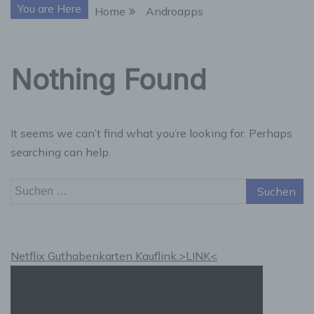
You are Here
Home
Androapps
Nothing Found
It seems we can’t find what you’re looking for. Perhaps
searching can help.
Suchen
nach:
Netflix Guthabenkarten Kauflink.>LINK<