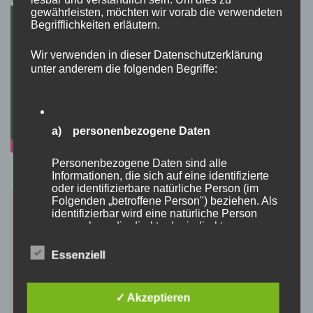
gewährleisten, möchten wir vorab die verwendeten
Begrifflichkeiten erläutern.
Wir verwenden in dieser Datenschutzerklärung
unter anderem die folgenden Begriffe:
a) personenbezogene Daten
Personenbezogene Daten sind alle
Informationen, die sich auf eine identifizierte
oder identifizierbare natürliche Person (im
Folgenden „betroffene Person") beziehen. Als
identifizierbar wird eine natürliche Person
angesehen, die direkt oder indirekt,
insbesondere mittels Zuordnung zu einer
Kennung wie einem Namen, zu einer
Essenziell
Kennnummer, zu Standortdaten, zu einer
Online-Kennung oder zu einem oder mehreren
besonderen Merkmalen, die Ausdruck der
✓ Akzeptieren
physischen, physiologischen, genetischen,