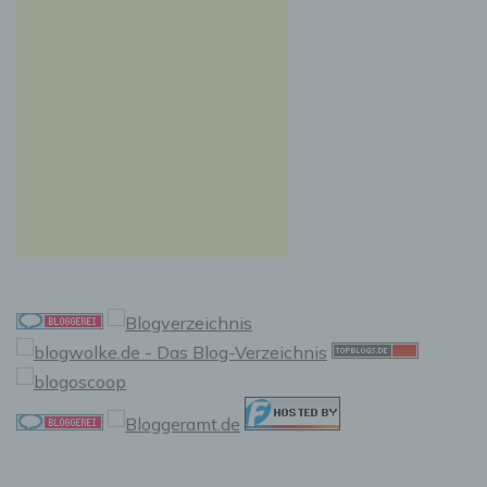
Auslesen, das Abfragen, die Verwendung, die
Offenlegung durch Übermittlung, Verbreitung
oder eine andere Form der Bereitstellung, den
Abgleich oder die Verknüpfung, die
Einschränkung, das Löschen oder die
Vernichtung.
d) Einschränkung der Verarbeitung
Einschränkung der Verarbeitung ist die
Markierung gespeicherter personenbezogener
Daten mit dem Ziel, ihre künftige Verarbeitung
einzuschränken.
e) Profiling
Profiling ist jede Art der automatisierten
Verarbeitung personenbezogener Daten, die
darin besteht, dass diese personenbezogenen
Daten verwendet werden, um bestimmte
persönliche Aspekte, die sich auf eine