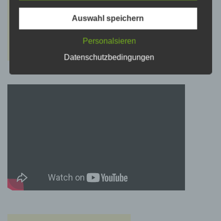
psychischen, wirtschaftlichen, kulturellen oder
sozialen Identität dieser natürlichen Person
sind, identifiziert werden kann.
Auswahl speichern
Personalsieren
b) betroffene Person
Datenschutzbedingungen
Betroffene Person ist jede identifizierte oder
identifizierbare natürliche Person, deren
personenbezogene Daten von dem für die
Verarbeitung Verantwortlichen verarbeitet
werden.
c) Verarbeitung
Verarbeitung ist jeder mit oder ohne Hilfe
automatisierter Verfahren ausgeführte Vorgang
oder jede solche Vorgangsreihe im
Zusammenhang mit personenbezogenen
Daten wie das Erheben, das Erfassen, die
Organisation, das Ordnen, die Speicherung,
die Anpassung oder Veränderung, das