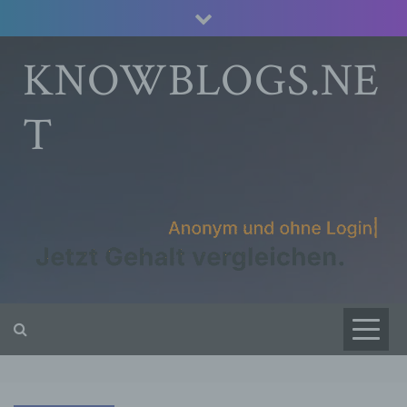
Skip
to
content
KNOWBLOGS.NE
T