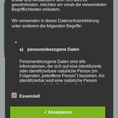
gewährleisten, möchten wir vorab die verwendeten
Begrifflichkeiten erläutern.
Wir verwenden in dieser Datenschutzerklärung
unter anderem die folgenden Begriffe:
a) personenbezogene Daten
Personenbezogene Daten sind alle
Informationen, die sich auf eine identifizierte
oder identifizierbare natürliche Person (im
Folgenden „betroffene Person") beziehen. Als
identifizierbar wird eine natürliche Person
angesehen, die direkt oder indirekt,
insbesondere mittels Zuordnung zu einer
Kennung wie einem Namen, zu einer
Essenziell
Kennnummer, zu Standortdaten, zu einer
Online-Kennung oder zu einem oder mehreren
besonderen Merkmalen, die Ausdruck der
✓ Akzeptieren
physischen, physiologischen, genetischen,