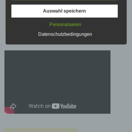
psychischen, wirtschaftlichen, kulturellen oder
sozialen Identität dieser natürlichen Person
sind, identifiziert werden kann.
Auswahl speichern
Personalsieren
b) betroffene Person
Datenschutzbedingungen
Betroffene Person ist jede identifizierte oder
identifizierbare natürliche Person, deren
personenbezogene Daten von dem für die
Verarbeitung Verantwortlichen verarbeitet
werden.
c) Verarbeitung
Verarbeitung ist jeder mit oder ohne Hilfe
automatisierter Verfahren ausgeführte Vorgang
oder jede solche Vorgangsreihe im
Zusammenhang mit personenbezogenen
Daten wie das Erheben, das Erfassen, die
Organisation, das Ordnen, die Speicherung,
die Anpassung oder Veränderung, das