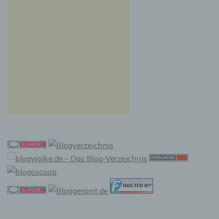
Auslesen, das Abfragen, die Verwendung, die
Offenlegung durch Übermittlung, Verbreitung
oder eine andere Form der Bereitstellung, den
Abgleich oder die Verknüpfung, die
Einschränkung, das Löschen oder die
Vernichtung.
d) Einschränkung der Verarbeitung
Einschränkung der Verarbeitung ist die
Markierung gespeicherter personenbezogener
Daten mit dem Ziel, ihre künftige Verarbeitung
einzuschränken.
e) Profiling
Profiling ist jede Art der automatisierten
Verarbeitung personenbezogener Daten, die
darin besteht, dass diese personenbezogenen
Daten verwendet werden, um bestimmte
persönliche Aspekte, die sich auf eine