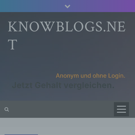
Skip
to
content
KNOWBLOGS.NE
T