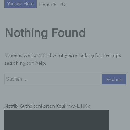
You are Here
Home
8k
Nothing Found
It seems we can’t find what you’re looking for. Perhaps
searching can help.
Suchen
nach:
Netflix Guthabenkarten Kauflink.>LINK<