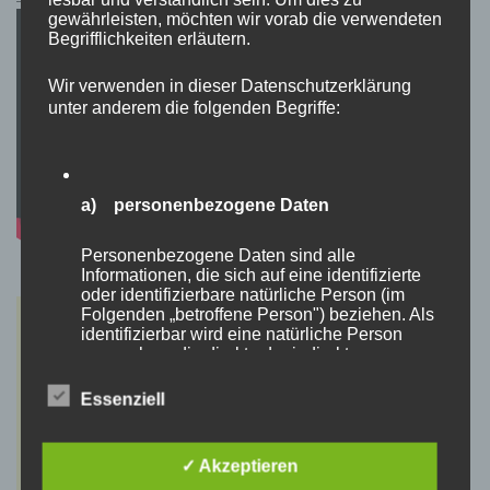
gewährleisten, möchten wir vorab die verwendeten
Begrifflichkeiten erläutern.
Wir verwenden in dieser Datenschutzerklärung
unter anderem die folgenden Begriffe:
a) personenbezogene Daten
Personenbezogene Daten sind alle
Informationen, die sich auf eine identifizierte
oder identifizierbare natürliche Person (im
Folgenden „betroffene Person") beziehen. Als
identifizierbar wird eine natürliche Person
angesehen, die direkt oder indirekt,
insbesondere mittels Zuordnung zu einer
Kennung wie einem Namen, zu einer
Essenziell
Kennnummer, zu Standortdaten, zu einer
Online-Kennung oder zu einem oder mehreren
besonderen Merkmalen, die Ausdruck der
✓ Akzeptieren
physischen, physiologischen, genetischen,