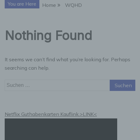
You are Here
Home
WQHD
Nothing Found
It seems we can’t find what you’re looking for. Perhaps
searching can help.
Suchen
nach:
Netflix Guthabenkarten Kauflink.>LINK<