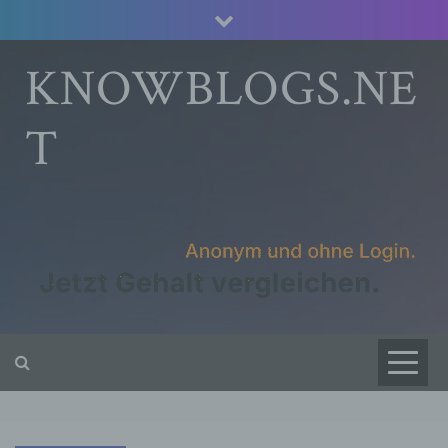
Skip
to
content
KNOWBLOGS.NE
T