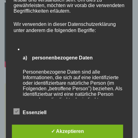
gewährleisten, möchten wir vorab die verwendeten
Begrifflichkeiten erläutern.
Wir verwenden in dieser Datenschutzerklärung
unter anderem die folgenden Begriffe:
a) personenbezogene Daten
Personenbezogene Daten sind alle
Informationen, die sich auf eine identifizierte
oder identifizierbare natürliche Person (im
Folgenden „betroffene Person") beziehen. Als
identifizierbar wird eine natürliche Person
angesehen, die direkt oder indirekt,
insbesondere mittels Zuordnung zu einer
Kennung wie einem Namen, zu einer
Essenziell
Kennnummer, zu Standortdaten, zu einer
Online-Kennung oder zu einem oder mehreren
besonderen Merkmalen, die Ausdruck der
✓ Akzeptieren
physischen, physiologischen, genetischen,