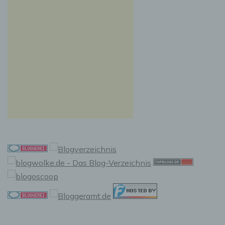
Auslesen, das Abfragen, die Verwendung, die
Offenlegung durch Übermittlung, Verbreitung
oder eine andere Form der Bereitstellung, den
Abgleich oder die Verknüpfung, die
Einschränkung, das Löschen oder die
Vernichtung.
d) Einschränkung der Verarbeitung
Einschränkung der Verarbeitung ist die
Markierung gespeicherter personenbezogener
Daten mit dem Ziel, ihre künftige Verarbeitung
einzuschränken.
e) Profiling
Profiling ist jede Art der automatisierten
Verarbeitung personenbezogener Daten, die
darin besteht, dass diese personenbezogenen
Daten verwendet werden, um bestimmte
persönliche Aspekte, die sich auf eine