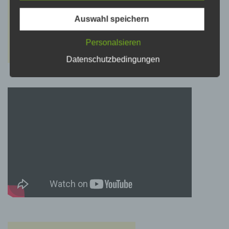
psychischen, wirtschaftlichen, kulturellen oder
sozialen Identität dieser natürlichen Person
sind, identifiziert werden kann.
Auswahl speichern
Personalsieren
b) betroffene Person
Datenschutzbedingungen
Betroffene Person ist jede identifizierte oder
identifizierbare natürliche Person, deren
personenbezogene Daten von dem für die
Verarbeitung Verantwortlichen verarbeitet
werden.
c) Verarbeitung
Verarbeitung ist jeder mit oder ohne Hilfe
automatisierter Verfahren ausgeführte Vorgang
oder jede solche Vorgangsreihe im
Zusammenhang mit personenbezogenen
Daten wie das Erheben, das Erfassen, die
Organisation, das Ordnen, die Speicherung,
die Anpassung oder Veränderung, das